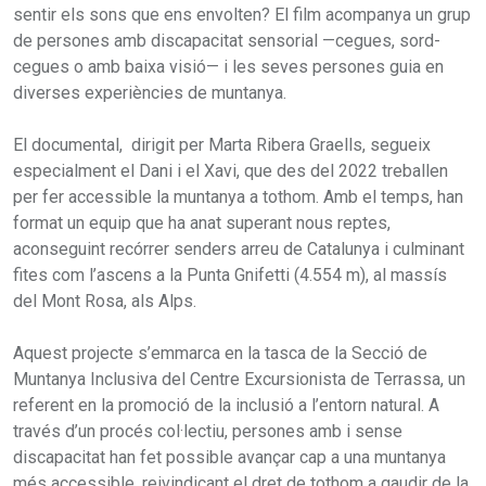
sentir els sons que ens envolten? El film acompanya un grup
de persones amb discapacitat sensorial —cegues, sord-
cegues o amb baixa visió— i les seves persones guia en
diverses experiències de muntanya.
El documental, dirigit per Marta Ribera Graells, segueix
especialment el Dani i el Xavi, que des del 2022 treballen
per fer accessible la muntanya a tothom. Amb el temps, han
format un equip que ha anat superant nous reptes,
aconseguint recórrer senders arreu de Catalunya i culminant
fites com l’ascens a la Punta Gnifetti (4.554 m), al massís
del Mont Rosa, als Alps.
Aquest projecte s’emmarca en la tasca de la Secció de
Muntanya Inclusiva del Centre Excursionista de Terrassa, un
referent en la promoció de la inclusió a l’entorn natural. A
través d’un procés col·lectiu, persones amb i sense
discapacitat han fet possible avançar cap a una muntanya
més accessible, reivindicant el dret de tothom a gaudir de la