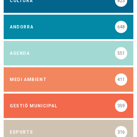
CULTURA
823
ANDORRA
648
AGENDA
551
MEDI AMBIENT
411
GESTIÓ MUNICIPAL
359
ESPORTS
316