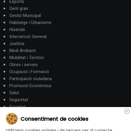
Esports
Gent gran
Gestió Municipal
Habitatge i Urbanisme
Hisenda
Intervenció General
Justícia
Medi Ambient
Mobilitat i Territori
Obres i serveis
Ocupació i Formació
Participació ciutadana
Promoció Econòmica
Salut
Seguretat
Societat
Turisme
Consentiment de cookies
Altres Canals
Utilitzem cookies pròpies i de tercers per al correcte