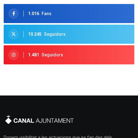
1.016
Fans
10.245
Seguidors
1.481
Seguidors
Donem visibilitat a les actuacions que es fan des dels