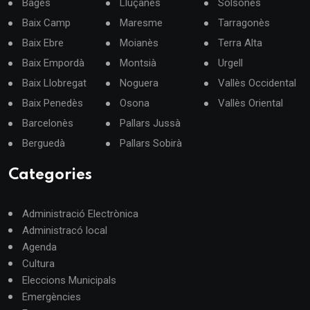
Bages
Lluçanès
Solsonès
Baix Camp
Maresme
Tarragonès
Baix Ebre
Moianès
Terra Alta
Baix Empordà
Montsià
Urgell
Baix Llobregat
Noguera
Vallès Occidental
Baix Penedès
Osona
Vallès Oriental
Barcelonès
Pallars Jussà
Berguedà
Pallars Sobirà
Categories
Administració Electrònica
Administracó local
Agenda
Cultura
Eleccions Municipals
Emergències