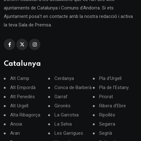
ajuntaments de Catalunya i Comuns d'Andorra. Si ets
Ajuntament posa't en contacte amb la nostra redacció i activa
la teva Sala de Premsa.
Catalunya
Alt Camp
Cerdanya
Pla d'Urgell
Alt Empordà
Conca de Barberà
Pla de l'Estany
Alt Penedès
Garraf
Priorat
Alt Urgell
Gironès
Ribera d'Ebre
Alta Ribagorça
La Garrotxa
Ripollès
Anoia
La Selva
Segarra
Aran
Les Garrigues
Segrià