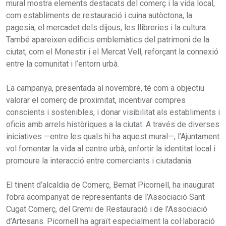
mural mostra elements destacats del comerç i la vida local,
com establiments de restauració i cuina autòctona, la
pagesia, el mercadet dels dijous, les llibreries i la cultura.
També apareixen edificis emblemàtics del patrimoni de la
ciutat, com el Monestir i el Mercat Vell, reforçant la connexió
entre la comunitat i l’entorn urbà.
La campanya, presentada al novembre, té com a objectiu
valorar el comerç de proximitat, incentivar compres
conscients i sostenibles, i donar visibilitat als establiments i
oficis amb arrels històriques a la ciutat. A través de diverses
iniciatives —entre les quals hi ha aquest mural—, l’Ajuntament
vol fomentar la vida al centre urbà, enfortir la identitat local i
promoure la interacció entre comerciants i ciutadania.
El tinent d’alcaldia de Comerç, Bernat Picornell, ha inaugurat
l’obra acompanyat de representants de l’Associació Sant
Cugat Comerç, del Gremi de Restauració i de l’Associació
d’Artesans. Picornell ha agraït especialment la col·laboració