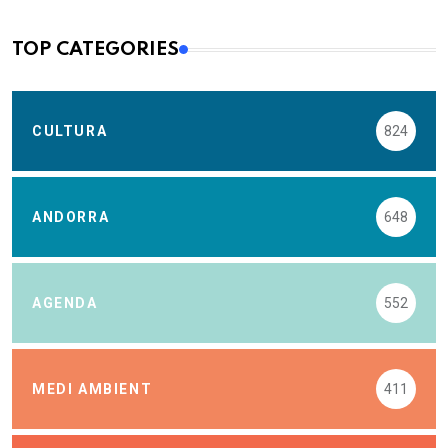
TOP CATEGORIES
CULTURA
824
ANDORRA
648
AGENDA
552
MEDI AMBIENT
411