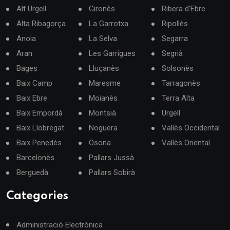
Alt Urgell
Gironès
Ribera d'Ebre
Alta Ribagorça
La Garrotxa
Ripollès
Anoia
La Selva
Segarra
Aran
Les Garrigues
Segrià
Bages
Lluçanès
Solsonès
Baix Camp
Maresme
Tarragonès
Baix Ebre
Moianès
Terra Alta
Baix Empordà
Montsià
Urgell
Baix Llobregat
Noguera
Vallès Occidental
Baix Penedès
Osona
Vallès Oriental
Barcelonès
Pallars Jussà
Berguedà
Pallars Sobirà
Categories
Administració Electrònica