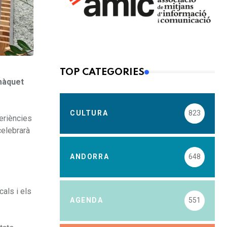
TOP CATEGORIES
omàquet
CULTURA
823
eriències
celebrarà
ANDORRA
648
cals i els
AGENDA
551