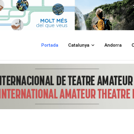
ves propostes i activitats per gaudir del tomàquet local
Portada
Catalunya
Andorra
C