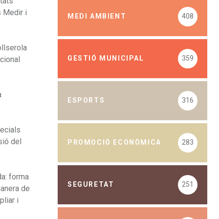
tats
s Medir i
MEDI AMBIENT
408
llserola
GESTIÓ MUNICIPAL
359
cional
a
ESPORTS
316
pecials
sió del
PROMOCIÓ ECONÒMICA
283
da: forma
SEGURETAT
251
 manera de
liar i