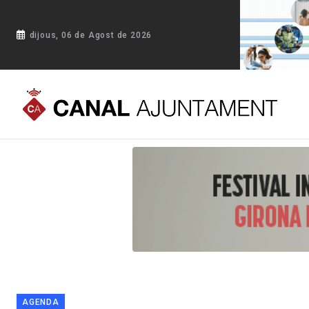
dijous, 06 de Agost de 2026
Portada
Blog
Sant Cugat celebra Tasta Mandó 2026 amb no
AGENDA