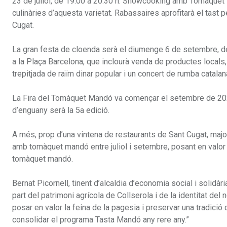
23 de juliol, de 19.00 a 20.30 h: Showcooking amb Tomaquet
culinàries d’aquesta varietat. Rabassaires aprofitarà el tast
Cugat.
La gran festa de cloenda serà el diumenge 6 de setembre, de 
a la Plaça Barcelona, que inclourà venda de productes locals,
trepitjada de raïm dinar popular i un concert de rumba catalan
La Fira del Tomàquet Mandó va començar el setembre de 2022 
d’enguany serà la 5a edició.
A més, prop d’una vintena de restaurants de Sant Cugat, majo
amb tomàquet mandó entre juliol i setembre, posant en valor la
tomàquet mandó.
Bernat Picornell, tinent d’alcaldia d’economia social i soli
part del patrimoni agrícola de Collserola i de la identitat del
posar en valor la feina de la pagesia i preservar una tradició 
consolidar el programa Tasta Mandó any rere any.”