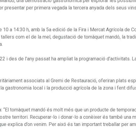
 Mandó, una demostració gastronòmica per explorar les possibili
 per presentar per primera vegada la tercera anyada dels seus vin
10 a 14:30 h, amb la 5a edició de la Fira i Mercat Agrícola de Co
 tallers com el de la mel, degustació de tomàquet mandó, la tradi
a.
i des de l’any passat ha ampliat la programació d’activitats. L
ritàriament associats al Gremi de Restauració, oferiran plats es
 gastronomia local i la producció agrícola de la zona i fent difu
dària: “El tomàquet mandó és molt més que un producte de tempora
 nostre territori. Recuperar-lo i donar-lo a conèixer és també una
que explica d’on venim. Per aixó és tan important treballar per amp