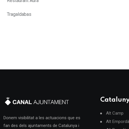
Restaurant Aura
Tragaldabas
Catalun
Alt Camp
Donem visibilitat a les actuacions que es
Alt Empord
fan des dels ajuntaments de Catalunya i