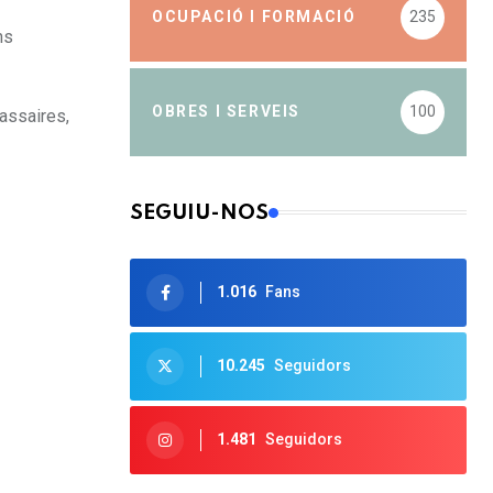
OCUPACIÓ I FORMACIÓ
235
ns
OBRES I SERVEIS
100
assaires,
SEGUIU-NOS
1.016
Fans
10.245
Seguidors
1.481
Seguidors