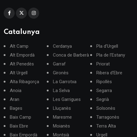
Catalunya
Alt Camp
Cerdanya
Pla d'Urgell
Alt Empordà
Conca de Barberà
Pla de l'Estany
Alt Penedès
Garraf
Priorat
Alt Urgell
Gironès
Ribera d'Ebre
Alta Ribagorça
La Garrotxa
Ripollès
Anoia
La Selva
Segarra
Aran
Les Garrigues
Segrià
Bages
Lluçanès
Solsonès
Baix Camp
Maresme
Tarragonès
Baix Ebre
Moianès
Terra Alta
Baix Empordà
Montsià
Urgell