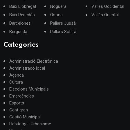
Baix Llobregat
Noguera
Vallès Occidental
Baix Penedès
Osona
Vallès Oriental
Barcelonès
Pallars Jussà
Berguedà
Pallars Sobirà
Categories
Administració Electrònica
Administracó local
Agenda
Cultura
Eleccions Municipals
Emergències
Esports
Gent gran
Gestió Municipal
Habitatge i Urbanisme