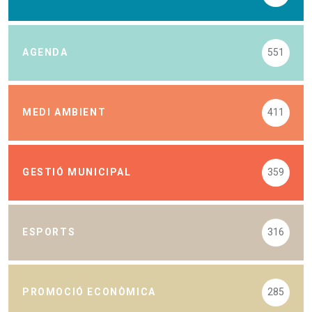
AGENDA
551
MEDI AMBIENT
411
GESTIÓ MUNICIPAL
359
ESPORTS
316
PROMOCIÓ ECONÒMICA
285