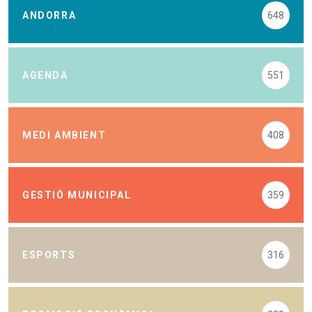
ANDORRA
648
AGENDA
551
MEDI AMBIENT
408
GESTIÓ MUNICIPAL
359
ESPORTS
316