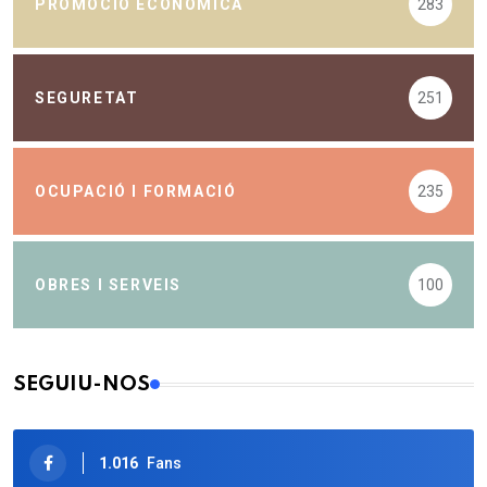
PROMOCIÓ ECONÒMICA
283
SEGURETAT
251
OCUPACIÓ I FORMACIÓ
235
OBRES I SERVEIS
100
SEGUIU-NOS
1.016
Fans