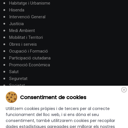
Habitatge i Urbanisme
Hisenda
Intervenció General
Justícia
Medi Ambient
Mobilitat i Territori
Obres i serveis
Ocupació i Formació
Participació ciutadana
Promoció Econòmica
Salut
Seguretat
Societat
Turisme
Consentiment de cookies
Altres Canals
Utilitzem cookies pròpies i de tercers per al correcte
funcionament del lloc web, i si ens dóna el seu
consentiment, també utilitzarem cookies per recopilar
canalandorra.ad
dades estadístiques agregades per millorar els nostres