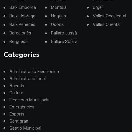
Baix Empordà
Montsià
Urgell
Baix Llobregat
Noguera
Vallès Occidental
Baix Penedès
Osona
Vallès Oriental
Barcelonès
Pallars Jussà
Berguedà
Pallars Sobirà
Categories
Administració Electrònica
Administracó local
Agenda
Cultura
Eleccions Municipals
Emergències
Esports
Gent gran
Gestió Municipal