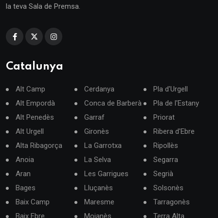
la teva Sala de Premsa.
Catalunya
Alt Camp
Cerdanya
Pla d'Urgell
Alt Empordà
Conca de Barberà
Pla de l'Estany
Alt Penedès
Garraf
Priorat
Alt Urgell
Gironès
Ribera d'Ebre
Alta Ribagorça
La Garrotxa
Ripollès
Anoia
La Selva
Segarra
Aran
Les Garrigues
Segrià
Bages
Lluçanès
Solsonès
Baix Camp
Maresme
Tarragonès
Baix Ebre
Moianès
Terra Alta