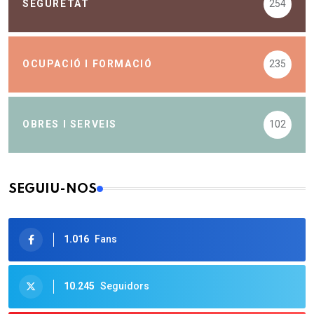
SEGURETAT
254
OCUPACIÓ I FORMACIÓ
235
OBRES I SERVEIS
102
SEGUIU-NOS
1.016
Fans
10.245
Seguidors