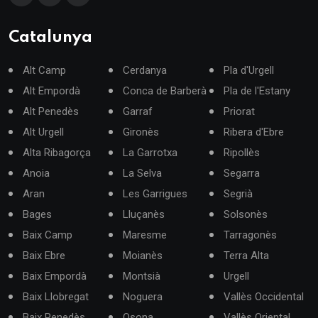
Catalunya
Alt Camp
Cerdanya
Pla d'Urgell
Alt Empordà
Conca de Barberà
Pla de l'Estany
Alt Penedès
Garraf
Priorat
Alt Urgell
Gironès
Ribera d'Ebre
Alta Ribagorça
La Garrotxa
Ripollès
Anoia
La Selva
Segarra
Aran
Les Garrigues
Segrià
Bages
Lluçanès
Solsonès
Baix Camp
Maresme
Tarragonès
Baix Ebre
Moianès
Terra Alta
Baix Empordà
Montsià
Urgell
Baix Llobregat
Noguera
Vallès Occidental
Baix Penedès
Osona
Vallès Oriental