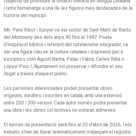
l’objectiu de promoure la creació literària en llengua catalana
i retre homenatge a una de les figures més destacades de la
història del municipi.
Mn. Pere Ribot i Sunyer va ser rector de Sant Martí de Riells
del Montseny des dels anys 40 fins al 1997. Poeta
d’inspiració bíblica i referent del catalanisme integrador, va
ser una figura clau en la cultura catalana i inspiració per a
escriptors com Agustí Bartra, Palau i Fabra, Carles Riba o
López-Pico. L’Ajuntament vol preservar i difondre el seu
llegat a través d’aquest premi.
Les persones interessades poden presentar obres
originals, inèdites i escrites en català, amb una extensió
entre 200 i 300 versos. Cada autor només podrà presentar
una obra i les obres col·lectives no estaran admeses.
El termini de presentació serà fins al 30 d’abril de 2026, i els
treballs s’han de lliurar telemàticament mitjançant el registre