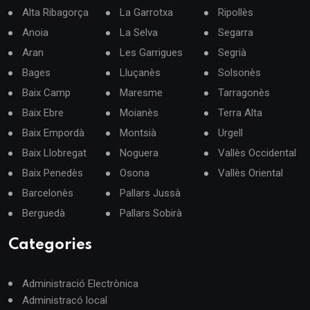
Alta Ribagorça
La Garrotxa
Ripollès
Anoia
La Selva
Segarra
Aran
Les Garrigues
Segrià
Bages
Lluçanès
Solsonès
Baix Camp
Maresme
Tarragonès
Baix Ebre
Moianès
Terra Alta
Baix Empordà
Montsià
Urgell
Baix Llobregat
Noguera
Vallès Occidental
Baix Penedès
Osona
Vallès Oriental
Barcelonès
Pallars Jussà
Berguedà
Pallars Sobirà
Categories
Administració Electrònica
Administracó local