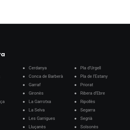
ya
Cerdanya
Pla d'Urgell
à
Conca de Barberà
Pla de l'Estany
Garraf
Priorat
Gironès
Ribera d'Ebre
rça
La Garrotxa
Ripollès
La Selva
Segarra
Les Garrigues
Segrià
Lluçanès
Solsonès