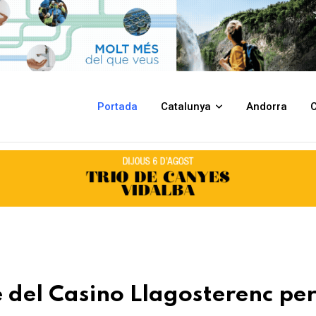
gosterenc per motius de seguretat
Portada
Catalunya
Andorra
C
ge del Casino Llagosterenc pe