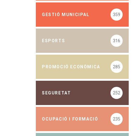
GESTIÓ MUNICIPAL
359
ESPORTS
316
PROMOCIÓ ECONÒMICA
285
SEGURETAT
252
OCUPACIÓ I FORMACIÓ
235