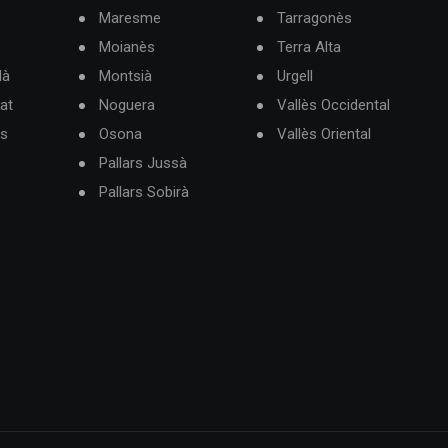
Maresme
Tarragonès
Moianès
Terra Alta
dà
Montsià
Urgell
at
Noguera
Vallès Occidental
ès
Osona
Vallès Oriental
Pallars Jussà
Pallars Sobirà