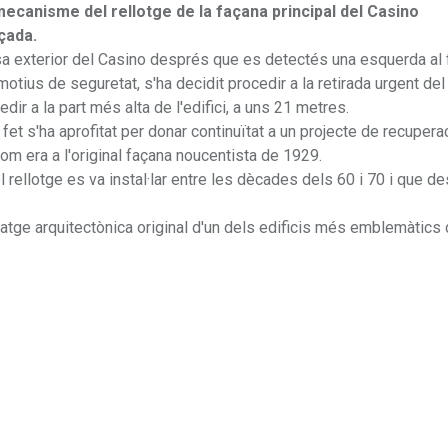
 mecanisme del rellotge de la façana principal del Casino
çada.
ssa exterior del Casino després que es detectés una esquerda al 
otius de seguretat, s'ha decidit procedir a la retirada urgent del
r a la part més alta de l'edifici, a uns 21 metres.
et s'ha aprofitat per donar continuïtat a un projecte de recupera
l com era a l'original façana noucentista de 1929.
l rellotge es va instal·lar entre les dècades dels 60 i 70 i que de
atge arquitectònica original d'un dels edificis més emblemàtics 