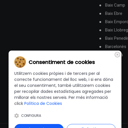
Baix Camp
Baix Ebre
Baix Empor
Baix Llobreg
Baix Pened
Barcelonès
Berguedà
Consentiment de cookies
Utilitzem cookies pròpies i de tercers per al
correcte funcionament del lloc web, i si ens dóna
el seu consentiment, també utilitzarem cookies
per recopilar dades estadístiques agregades per
millorar els nostres serveis. Per més informació
click
Política de Cookies
CONFIGURA