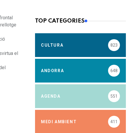
frontal
TOP CATEGORIES
 rellotge
ció
CULTURA
823
svirtua el
del
ANDORRA
648
AGENDA
551
MEDI AMBIENT
411