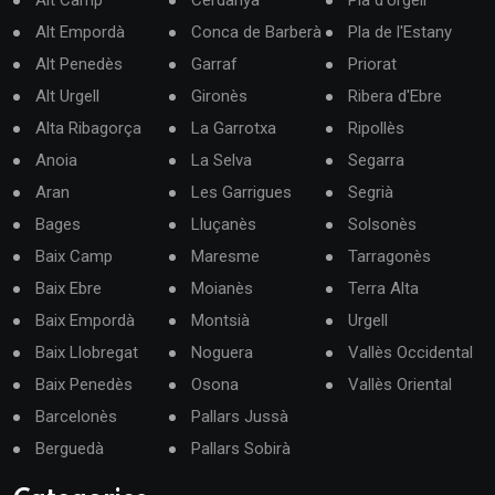
Alt Camp
Cerdanya
Pla d'Urgell
Alt Empordà
Conca de Barberà
Pla de l'Estany
Alt Penedès
Garraf
Priorat
Alt Urgell
Gironès
Ribera d'Ebre
Alta Ribagorça
La Garrotxa
Ripollès
Anoia
La Selva
Segarra
Aran
Les Garrigues
Segrià
Bages
Lluçanès
Solsonès
Baix Camp
Maresme
Tarragonès
Baix Ebre
Moianès
Terra Alta
Baix Empordà
Montsià
Urgell
Baix Llobregat
Noguera
Vallès Occidental
Baix Penedès
Osona
Vallès Oriental
Barcelonès
Pallars Jussà
Berguedà
Pallars Sobirà