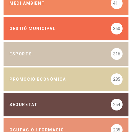
MEDI AMBIENT
411
GESTIÓ MUNICIPAL
360
ESPORTS
316
PROMOCIÓ ECONÒMICA
285
SEGURETAT
254
OCUPACIÓ I FORMACIÓ
235