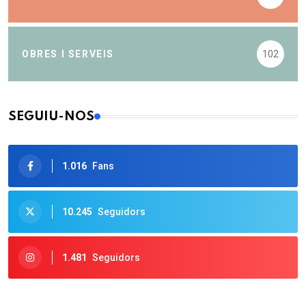
OBRES I SERVEIS
102
SEGUIU-NOS
1.016
Fans
10.245
Seguidors
1.481
Seguidors