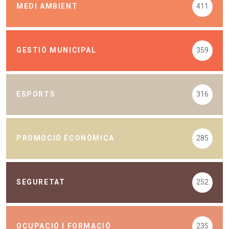
MEDI AMBIENT
411
GESTIÓ MUNICIPAL
359
ESPORTS
316
PROMOCIÓ ECONÒMICA
285
SEGURETAT
252
OCUPACIÓ I FORMACIÓ
235