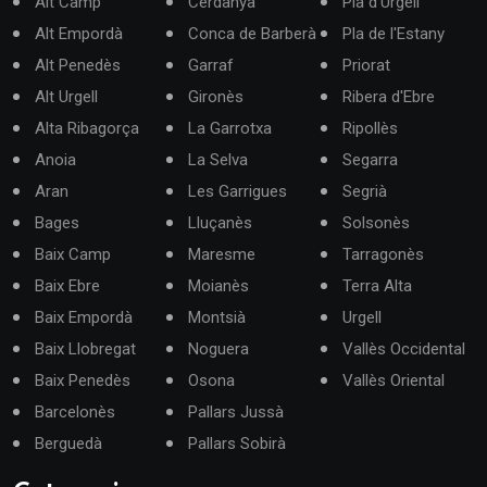
Alt Camp
Cerdanya
Pla d'Urgell
Alt Empordà
Conca de Barberà
Pla de l'Estany
Alt Penedès
Garraf
Priorat
Alt Urgell
Gironès
Ribera d'Ebre
Alta Ribagorça
La Garrotxa
Ripollès
Anoia
La Selva
Segarra
Aran
Les Garrigues
Segrià
Bages
Lluçanès
Solsonès
Baix Camp
Maresme
Tarragonès
Baix Ebre
Moianès
Terra Alta
Baix Empordà
Montsià
Urgell
Baix Llobregat
Noguera
Vallès Occidental
Baix Penedès
Osona
Vallès Oriental
Barcelonès
Pallars Jussà
Berguedà
Pallars Sobirà