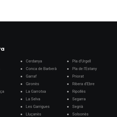
ya
Cerdanya
Pla d'Urgell
à
Conca de Barberà
Pla de l'Estany
Garraf
Priorat
Gironès
Ribera d'Ebre
rça
La Garrotxa
Ripollès
La Selva
Segarra
Les Garrigues
Segrià
Lluçanès
Solsonès