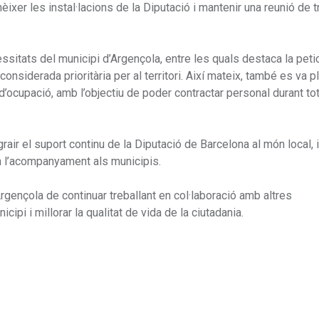
ixer les instal·lacions de la Diputació i mantenir una reunió de t
ssitats del municipi d’Argençola, entre les quals destaca la peti
 considerada prioritària per al territori. Així mateix, també es va pl
d’ocupació, amb l’objectiu de poder contractar personal durant tot 
grair el suport continu de la Diputació de Barcelona al món local, i
 l’acompanyament als municipis.
gençola de continuar treballant en col·laboració amb altres
pi i millorar la qualitat de vida de la ciutadania.