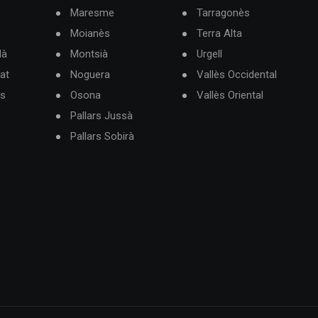
Maresme
Tarragonès
Moianès
Terra Alta
dà
Montsià
Urgell
at
Noguera
Vallès Occidental
ès
Osona
Vallès Oriental
Pallars Jussà
Pallars Sobirà