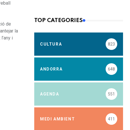
reball
TOP CATEGORIES
ció de
antejar la
l’any i
CULTURA
823
ANDORRA
648
AGENDA
551
MEDI AMBIENT
411