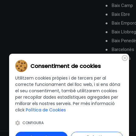
Baix Camp
Baix Ebre
Baix Empor
Baix Llobreg
Baix Pened
Barcelonès
Berguedà
Consentiment de cookies
Utilitzem cookies pròpies i de tercers per al
correcte funcionament del lloc web, i si ens dóna
el seu consentiment, també utilitzarem cookies
per recopilar dades estadístiques agregades per
millorar els nostres serveis. Per més informació
click
Política de Cookies
CONFIGURA