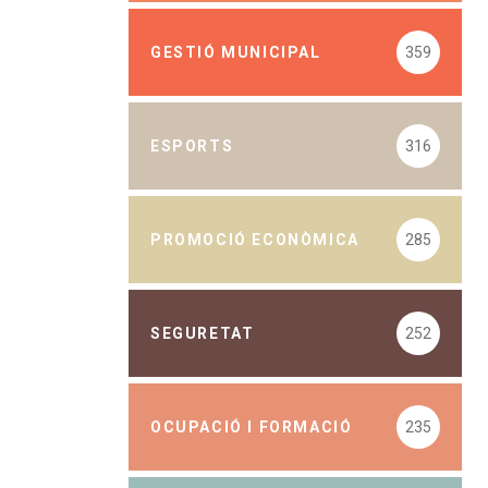
GESTIÓ MUNICIPAL
359
ESPORTS
316
PROMOCIÓ ECONÒMICA
285
SEGURETAT
252
OCUPACIÓ I FORMACIÓ
235