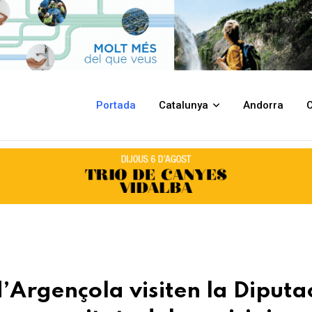
 la Diputació de Barcelona per traslladar necessitats del municipi
Portada
Catalunya
Andorra
C
’Argençola visiten la Diputa