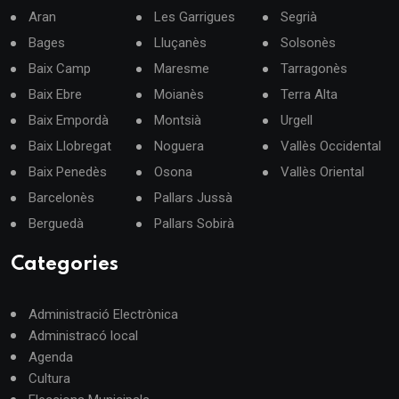
Aran
Les Garrigues
Segrià
Bages
Lluçanès
Solsonès
Baix Camp
Maresme
Tarragonès
Baix Ebre
Moianès
Terra Alta
Baix Empordà
Montsià
Urgell
Baix Llobregat
Noguera
Vallès Occidental
Baix Penedès
Osona
Vallès Oriental
Barcelonès
Pallars Jussà
Berguedà
Pallars Sobirà
Categories
Administració Electrònica
Administracó local
Agenda
Cultura