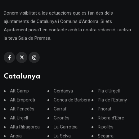
Donem visibilitat a les actuacions que es fan des dels
ajuntaments de Catalunya i Comuns d'Andorra. Si ets
Ajuntament posa't en contacte amb la nostra redacció i activa
la teva Sala de Premsa.
Catalunya
Alt Camp
Cerdanya
Pla d'Urgell
Alt Empordà
Conca de Barberà
Pla de l'Estany
Alt Penedès
Garraf
Priorat
Alt Urgell
Gironès
Ribera d'Ebre
Alta Ribagorça
La Garrotxa
Ripollès
Anoia
La Selva
Segarra