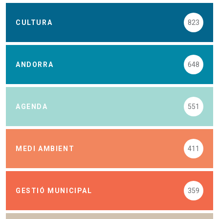
CULTURA
823
ANDORRA
648
AGENDA
551
MEDI AMBIENT
411
GESTIÓ MUNICIPAL
359