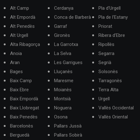
Alt Camp
Cerdanya
Pla d'Urgell
Alt Empordà
Conca de Barberà
Pla de l'Estany
Alt Penedès
Garraf
Priorat
Alt Urgell
Gironès
Ribera d'Ebre
Alta Ribagorça
La Garrotxa
Ripollès
Anoia
La Selva
Segarra
Aran
Les Garrigues
Segrià
Bages
Lluçanès
Solsonès
Baix Camp
Maresme
Tarragonès
Baix Ebre
Moianès
Terra Alta
Baix Empordà
Montsià
Urgell
Baix Llobregat
Noguera
Vallès Occidental
Baix Penedès
Osona
Vallès Oriental
Barcelonès
Pallars Jussà
Berguedà
Pallars Sobirà