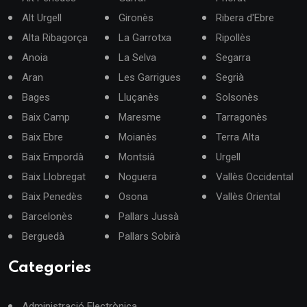
Alt Urgell
Gironès
Ribera d'Ebre
Alta Ribagorça
La Garrotxa
Ripollès
Anoia
La Selva
Segarra
Aran
Les Garrigues
Segrià
Bages
Lluçanès
Solsonès
Baix Camp
Maresme
Tarragonès
Baix Ebre
Moianès
Terra Alta
Baix Empordà
Montsià
Urgell
Baix Llobregat
Noguera
Vallès Occidental
Baix Penedès
Osona
Vallès Oriental
Barcelonès
Pallars Jussà
Berguedà
Pallars Sobirà
Categories
Administració Electrònica