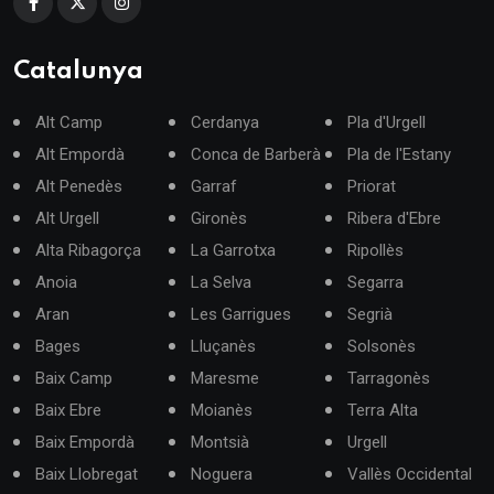
Catalunya
Alt Camp
Cerdanya
Pla d'Urgell
Alt Empordà
Conca de Barberà
Pla de l'Estany
Alt Penedès
Garraf
Priorat
Alt Urgell
Gironès
Ribera d'Ebre
Alta Ribagorça
La Garrotxa
Ripollès
Anoia
La Selva
Segarra
Aran
Les Garrigues
Segrià
Bages
Lluçanès
Solsonès
Baix Camp
Maresme
Tarragonès
Baix Ebre
Moianès
Terra Alta
Baix Empordà
Montsià
Urgell
Baix Llobregat
Noguera
Vallès Occidental