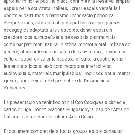
aprofitar millor el pati i la plaça, obrir més la Reserva, ampliar
espais per a activitats i tallers, i crear espais versàtils i
oberts al barri; més dinamisme i renovació periòdica
d’exposicions; rutes temàtiques pel territori; programes
pedagògics adaptats a les escoles; donar espai als
creadors locals; museïtzar altres espais patrimonials;
combinar patrimoni natural, història, memòria oral i mirada de
gènere; abordar temes actuals i de canvi social, econòmic i
cultural; posar en valor la pagesia, el suro, la gastronomia i
les entitats locals, això com incorporar interactivitat,
audiovisuals, materials manipulables i recursos per a infants
i joves; prioritzar el relat per sobre de l’acumulació
d’objectes.
La presentació va tenir lloc ahir al Can Caciques a càrrec a
càrrec d'Olga Llobet, Mariona Puigbaldoyra, cap de l'Àrea de
Cultura i del regidor de Cultura, Adrià Guinó.
El document complet dels focus groups es pot consultar