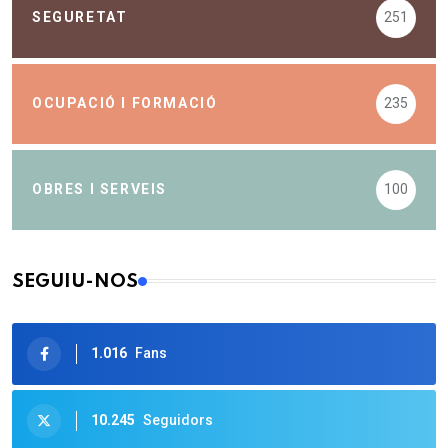
SEGURETAT
251
OCUPACIÓ I FORMACIÓ
235
OBRES I SERVEIS
100
SEGUIU-NOS
1.016
Fans
10.245
Seguidors