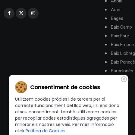
Anoia
Aran
Bages
Baix Camp
Baix Ebre
Baix Empor
Baix Llobreg
Baix Pened
Barcelonès
Berguedà
Consentiment de cookies
Utilitzem cookies pròpies i de tercers per al
correcte funcionament del lloc web, i si ens dóna
el seu consentiment, també utilitzarem cookies
per recopilar dades estadístiques agregades per
millorar els nostres serveis. Per més informació
click
Política de Cookies