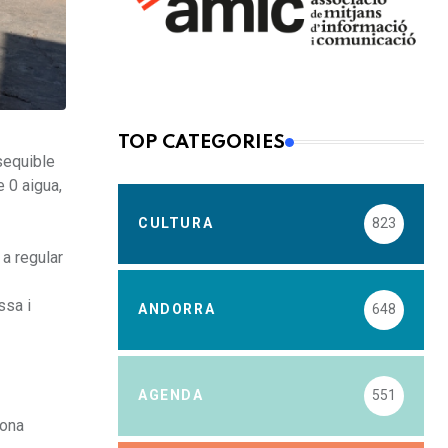
TOP CATEGORIES
ssequible
 0 aigua,
CULTURA
823
 a regular
ssa i
ANDORRA
648
AGENDA
551
dona