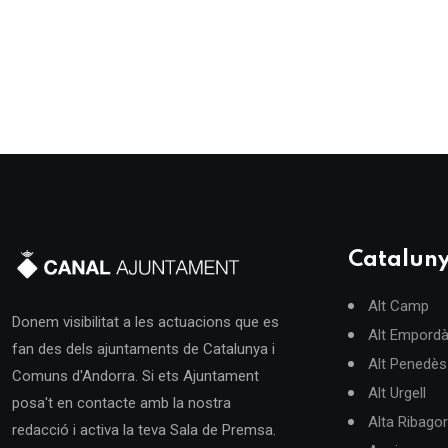
Catalun
Alt Camp
Donem visibilitat a les actuacions que es
Alt Empord
fan des dels ajuntaments de Catalunya i
Alt Penedès
Comuns d'Andorra. Si ets Ajuntament
Alt Urgell
posa't en contacte amb la nostra
Alta Ribago
redacció i activa la teva Sala de Premsa.