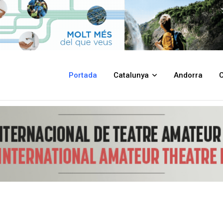
e lloguer assequible amb un model innovador i sostenible a Alcover
Portada
Catalunya
Andorra
C