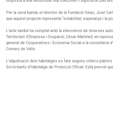
resposta a una necessitat real d’Alcoveri i suposa un pas enda
Per la seva banda, el director de la Fundació Ginac, José Carl
que aquest projecte representa “estabilitat, esperança i la po
L’acte també ha comptat amb la intervenció de diverses autor
Territorials d’Empresa i Ocupació; César Martinell, en represe
general de Cooperatives i Economia Social a la conselleria d
Comerç de Valls.
L’adjudicació dels habitatges es farà segons criteris públics
Sol·licitants d’Habitatge de Protecció Oficial. Està previst que