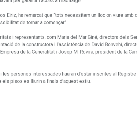
vant per garantir l’accés a l’habitatge”
os Eiriz, ha remarcat que “tots necessitem un lloc on viure amb di
ssibilitat de tornar a començar”.
itats i representants, com Maria del Mar Giné, directora dels Se
ntació de la constructora i l’assistència de David Bonvehí, direct
’Empresa de la Generalitat i Josep M. Rovira, president de la Ca
 i les persones interessades hauran d’estar inscrites al Registre
 els pisos es lliurin a finals d’aquest estiu.