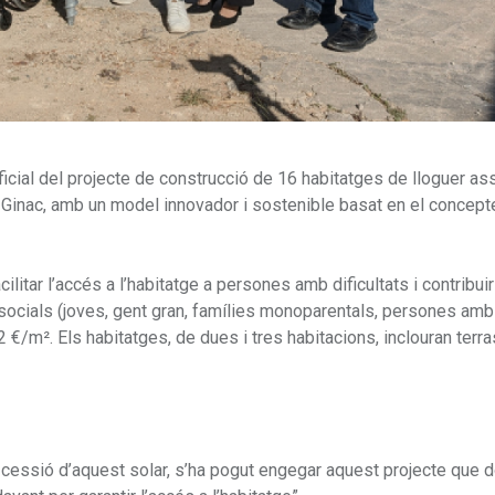
oficial del projecte de construcció de 16 habitatges de lloguer a
ó Ginac, amb un model innovador i sostenible basat en el concepte
cilitar l’accés a l’habitatge a persones amb dificultats i contribuir
ls socials (joves, gent gran, famílies monoparentals, persones amb
2 €/m². Els habitatges, de dues i tres habitacions, inclouran terra
a cessió d’aquest solar, s’ha pogut engegar aquest projecte que 