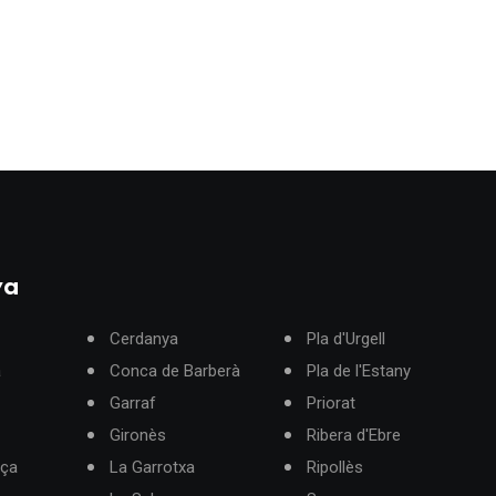
ya
Cerdanya
Pla d'Urgell
à
Conca de Barberà
Pla de l'Estany
Garraf
Priorat
Gironès
Ribera d'Ebre
rça
La Garrotxa
Ripollès