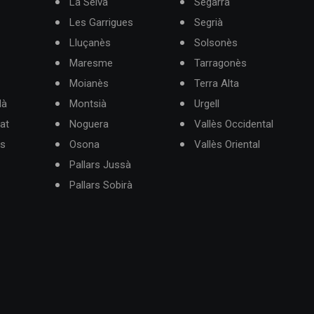
La Selva
Segarra
Les Garrigues
Segrià
Lluçanès
Solsonès
Maresme
Tarragonès
Moianès
Terra Alta
dà
Montsià
Urgell
at
Noguera
Vallès Occidental
ès
Osona
Vallès Oriental
Pallars Jussà
Pallars Sobirà