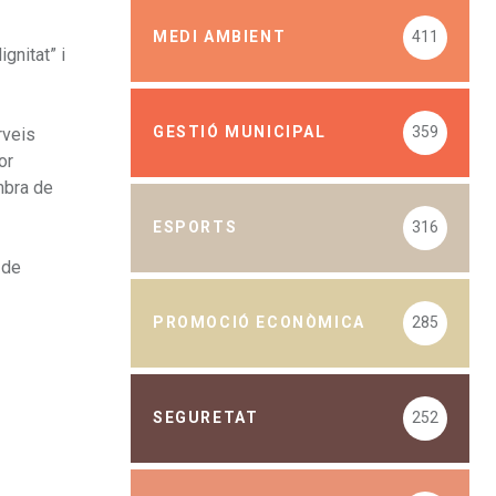
MEDI AMBIENT
411
gnitat” i
GESTIÓ MUNICIPAL
359
rveis
or
mbra de
ESPORTS
316
 de
PROMOCIÓ ECONÒMICA
285
SEGURETAT
252