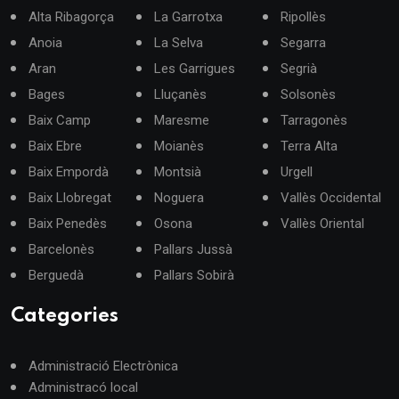
Alta Ribagorça
La Garrotxa
Ripollès
Anoia
La Selva
Segarra
Aran
Les Garrigues
Segrià
Bages
Lluçanès
Solsonès
Baix Camp
Maresme
Tarragonès
Baix Ebre
Moianès
Terra Alta
Baix Empordà
Montsià
Urgell
Baix Llobregat
Noguera
Vallès Occidental
Baix Penedès
Osona
Vallès Oriental
Barcelonès
Pallars Jussà
Berguedà
Pallars Sobirà
Categories
Administració Electrònica
Administracó local