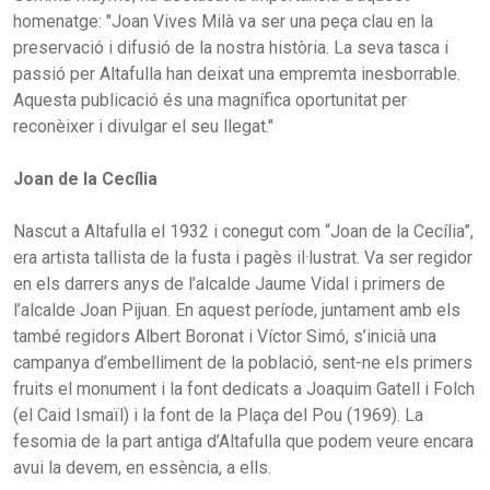
homenatge: "Joan Vives Milà va ser una peça clau en la
preservació i difusió de la nostra història. La seva tasca i
passió per Altafulla han deixat una empremta inesborrable.
Aquesta publicació és una magnífica oportunitat per
reconèixer i divulgar el seu llegat."
Joan de la Cecília
Nascut a Altafulla el 1932 i conegut com “Joan de la Cecília”,
era artista tallista de la fusta i pagès il·lustrat. Va ser regidor
en els darrers anys de l’alcalde Jaume Vidal i primers de
l’alcalde Joan Pijuan. En aquest període, juntament amb els
també regidors Albert Boronat i Víctor Simó, s’inicià una
campanya d’embelliment de la població, sent-ne els primers
fruits el monument i la font dedicats a Joaquim Gatell i Folch
(el Caid Ismaïl) i la font de la Plaça del Pou (1969). La
fesomia de la part antiga d’Altafulla que podem veure encara
avui la devem, en essència, a ells.