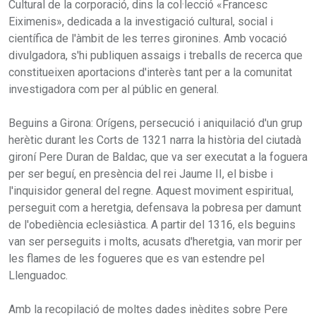
Cultural de la corporació, dins la col·lecció «Francesc
Eiximenis», dedicada a la investigació cultural, social i
científica de l'àmbit de les terres gironines. Amb vocació
divulgadora, s'hi publiquen assaigs i treballs de recerca que
constitueixen aportacions d'interès tant per a la comunitat
investigadora com per al públic en general.
Beguins a Girona: Orígens, persecució i aniquilació d'un grup
herètic durant les Corts de 1321 narra la història del ciutadà
gironí Pere Duran de Baldac, que va ser executat a la foguera
per ser beguí, en presència del rei Jaume II, el bisbe i
l'inquisidor general del regne. Aquest moviment espiritual,
perseguit com a heretgia, defensava la pobresa per damunt
de l'obediència eclesiàstica. A partir del 1316, els beguins
van ser perseguits i molts, acusats d'heretgia, van morir per
les flames de les fogueres que es van estendre pel
Llenguadoc.
Amb la recopilació de moltes dades inèdites sobre Pere