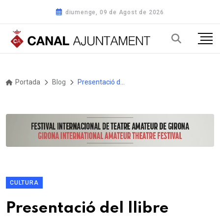
diumenge, 09 de Agost de 2026
Portada
Blog
Presentació del llibre Beguins a Girona d'Elvis Mallorquí, de la col·lecció «Francesc Eiximenis»
CULTURA
Presentació del llibre