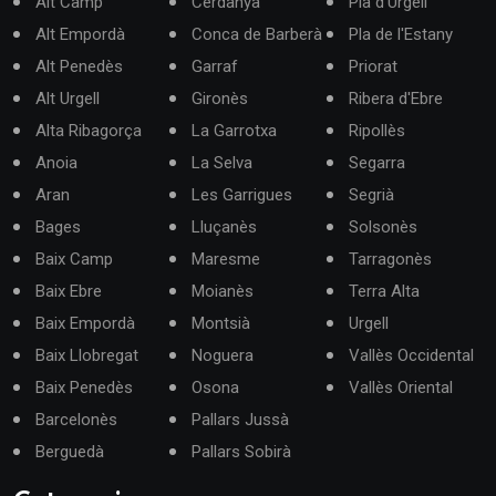
Alt Camp
Cerdanya
Pla d'Urgell
Alt Empordà
Conca de Barberà
Pla de l'Estany
Alt Penedès
Garraf
Priorat
Alt Urgell
Gironès
Ribera d'Ebre
Alta Ribagorça
La Garrotxa
Ripollès
Anoia
La Selva
Segarra
Aran
Les Garrigues
Segrià
Bages
Lluçanès
Solsonès
Baix Camp
Maresme
Tarragonès
Baix Ebre
Moianès
Terra Alta
Baix Empordà
Montsià
Urgell
Baix Llobregat
Noguera
Vallès Occidental
Baix Penedès
Osona
Vallès Oriental
Barcelonès
Pallars Jussà
Berguedà
Pallars Sobirà