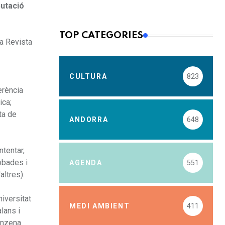
putació
TOP CATEGORIES
la Revista
CULTURA
823
erència
ica;
ta de
ANDORRA
648
ntentar,
robades i
AGENDA
551
altres).
niversitat
MEDI AMBIENT
411
lans i
uinzena