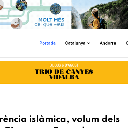
volum dels «Quaderns de la Revista de Girona», a Banyoles
Portada
Catalunya
Andorra
C
rència islàmica, volum dels