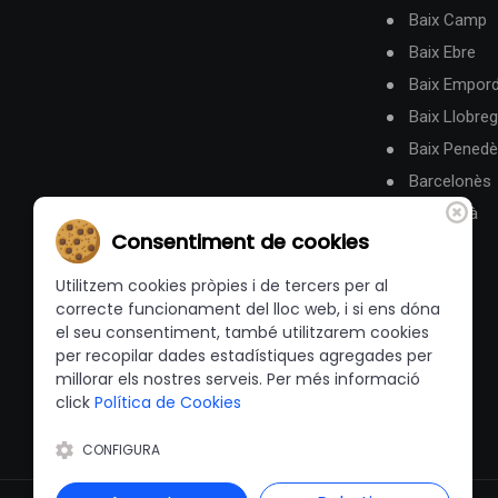
Baix Camp
Baix Ebre
Baix Empor
Baix Llobreg
Baix Pened
Barcelonès
Berguedà
Consentiment de cookies
Utilitzem cookies pròpies i de tercers per al
correcte funcionament del lloc web, i si ens dóna
el seu consentiment, també utilitzarem cookies
per recopilar dades estadístiques agregades per
millorar els nostres serveis. Per més informació
click
Política de Cookies
CONFIGURA