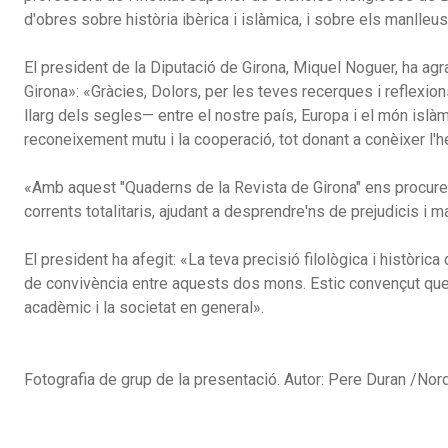
d'obres sobre història ibèrica i islàmica, i sobre els manlleus
El president de la Diputació de Girona, Miquel Noguer, ha agra
Girona»: «Gràcies, Dolors, per les teves recerques i reflexio
llarg dels segles— entre el nostre país, Europa i el món islàm
reconeixement mutu i la cooperació, tot donant a conèixer l'h
«Amb aquest "Quaderns de la Revista de Girona" ens procurem
corrents totalitaris, ajudant a desprendre'ns de prejudicis i
El president ha afegit: «La teva precisió filològica i històric
de convivència entre aquests dos mons. Estic convençut que la
acadèmic i la societat en general».
Fotografia de grup de la presentació. Autor: Pere Duran /No