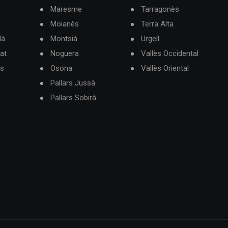
Maresme
Tarragonès
Moianès
Terra Alta
dà
Montsià
Urgell
at
Noguera
Vallès Occidental
ès
Osona
Vallès Oriental
Pallars Jussà
Pallars Sobirà