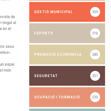
GESTIÓ MUNICIPAL
359
evista de
 tingut al
a en el
ESPORTS
316
dels seus
etes» .
PROMOCIÓ ECONÒMICA
285
 un espai
 el món
SEGURETAT
251
OCUPACIÓ I FORMACIÓ
235