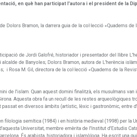
tació, en què han participat l'autora i el president de la Di
 de Dolors Bramon, la darrera guia de la col·lecció «Quaderns de 
icipació de Jordi Galofré, historiador i presentador del llibre L'h
i alcalde de Banyoles; Dolors Bramon, autora de L'herència islàm
; i Rosa M. Gil, directora de la col·lecció «Quaderns de la Revis
ni de l'islam. Quan aquest domini finalitzà, els musulmans van i
e Girona. Aquesta obra fa un recull de les restes arqueològiques t
ssat en diversos àmbits (artístic, lèxic i gastronòmic, entre d'
 filologia semítica (1984) i en història medieval (1998) per la U
'aquesta Universitat, membre emèrita de l'Institut d'Estudis Cata
arcelona. És arabista, historiadora i islamòloga. Ha escrit una q