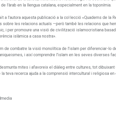
 de l'àrab en la llengua catalana, especialment en la toponímia.
ït a l'autora aquesta publicació a la col·lecció «Quaderns de la R
ns sobre les relacions actuals —però també les relacions que hem
ic, i per promoure una visió de civilització islamocristiana basad
erència islàmica a casa nostra».
 de combatre la visió monolítica de l'islam per diferenciar-lo 
 maniqueismes, i així comprendre l'islam en les seves diverses fac
a desmunta mites i afavoreix el diàleg entre cultures, tot dibuixant
 teva recerca ajuda a la comprensió intercultural i religiosa en
rdmedia