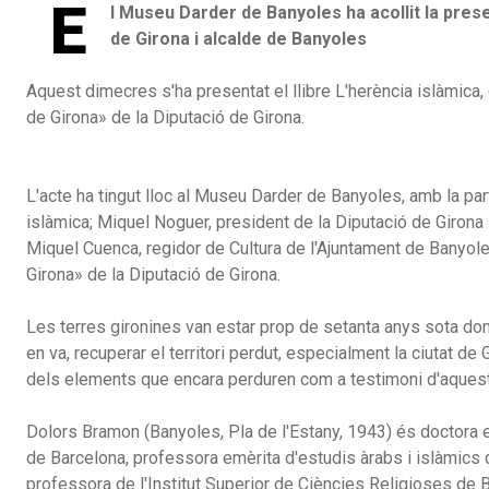
E
l Museu Darder de Banyoles ha acollit la presen
de Girona i alcalde de Banyoles
Aquest dimecres s'ha presentat el llibre L'herència islàmica,
de Girona» de la Diputació de Girona.
L'acte ha tingut lloc al Museu Darder de Banyoles, amb la part
islàmica; Miquel Noguer, president de la Diputació de Girona 
Miquel Cuenca, regidor de Cultura de l'Ajuntament de Banyoles
Girona» de la Diputació de Girona.
Les terres gironines van estar prop de setanta anys sota domi
en va, recuperar el territori perdut, especialment la ciutat d
dels elements que encara perduren com a testimoni d'aquest pa
Dolors Bramon (Banyoles, Pla de l'Estany, 1943) és doctora en
de Barcelona, professora emèrita d'estudis àrabs i islàmics d
professora de l'Institut Superior de Ciències Religioses de B