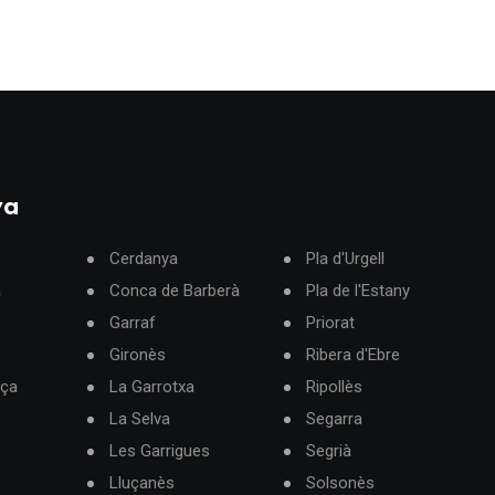
ya
Cerdanya
Pla d'Urgell
à
Conca de Barberà
Pla de l'Estany
Garraf
Priorat
Gironès
Ribera d'Ebre
rça
La Garrotxa
Ripollès
La Selva
Segarra
Les Garrigues
Segrià
Lluçanès
Solsonès