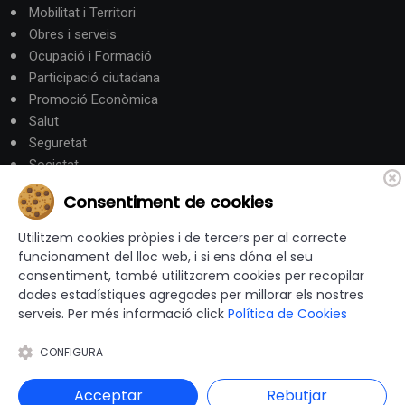
Mobilitat i Territori
Obres i serveis
Ocupació i Formació
Participació ciutadana
Promoció Econòmica
Salut
Seguretat
Societat
Turisme
Consentiment de cookies
Altres Canals
Utilitzem cookies pròpies i de tercers per al correcte
funcionament del lloc web, i si ens dóna el seu
consentiment, també utilitzarem cookies per recopilar
canalandorra.ad
dades estadístiques agregades per millorar els nostres
serveis. Per més informació click
Política de Cookies
CONFIGURA
© 2012-2026 Ajuntaments de Catalunya - Tots els drets
reservats |
Avís Legal
|
Política de privacitat
|
Acceptar
Rebutjar