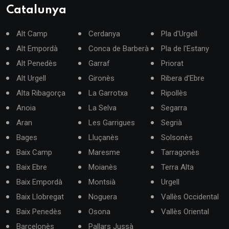
Catalunya
Alt Camp
Cerdanya
Pla d'Urgell
Alt Empordà
Conca de Barberà
Pla de l'Estany
Alt Penedès
Garraf
Priorat
Alt Urgell
Gironès
Ribera d'Ebre
Alta Ribagorça
La Garrotxa
Ripollès
Anoia
La Selva
Segarra
Aran
Les Garrigues
Segrià
Bages
Lluçanès
Solsonès
Baix Camp
Maresme
Tarragonès
Baix Ebre
Moianès
Terra Alta
Baix Empordà
Montsià
Urgell
Baix Llobregat
Noguera
Vallès Occidental
Baix Penedès
Osona
Vallès Oriental
Barcelonès
Pallars Jussà