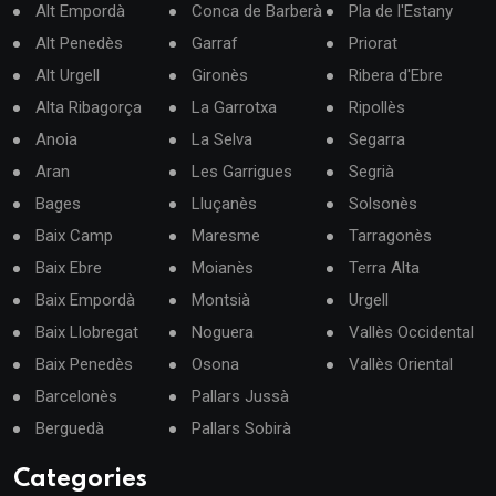
Alt Empordà
Conca de Barberà
Pla de l'Estany
Alt Penedès
Garraf
Priorat
Alt Urgell
Gironès
Ribera d'Ebre
Alta Ribagorça
La Garrotxa
Ripollès
Anoia
La Selva
Segarra
Aran
Les Garrigues
Segrià
Bages
Lluçanès
Solsonès
Baix Camp
Maresme
Tarragonès
Baix Ebre
Moianès
Terra Alta
Baix Empordà
Montsià
Urgell
Baix Llobregat
Noguera
Vallès Occidental
Baix Penedès
Osona
Vallès Oriental
Barcelonès
Pallars Jussà
Berguedà
Pallars Sobirà
Categories