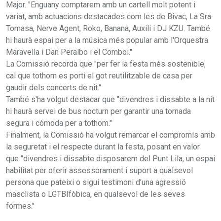
Major. "Enguany comptarem amb un cartell molt potent i
variat, amb actuacions destacades com les de Bivac, La Sra.
Tomasa, Nerve Agent, Roko, Banana, Auxili i DJ KZU. També
hi haurà espai per a la música més popular amb l'Orquestra
Maravella i Dan Peralbo i el Comboi."
La Comissió recorda que "per fer la festa més sostenible,
cal que tothom es porti el got reutilitzable de casa per
gaudir dels concerts de nit."
També s'ha volgut destacar que "divendres i dissabte a la nit
hi haurà servei de bus nocturn per garantir una tornada
segura i còmoda per a tothom."
Finalment, la Comissió ha volgut remarcar el compromís amb
la seguretat i el respecte durant la festa, posant en valor
que "divendres i dissabte disposarem del Punt Lila, un espai
habilitat per oferir assessorament i suport a qualsevol
persona que pateixi o sigui testimoni d'una agressió
masclista o LGTBIfòbica, en qualsevol de les seves
formes."