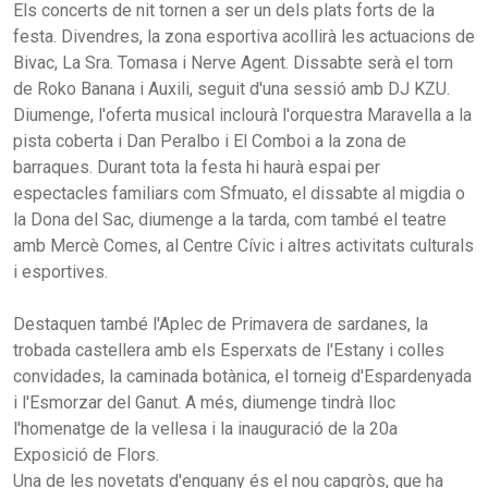
Els concerts de nit tornen a ser un dels plats forts de la
festa. Divendres, la zona esportiva acollirà les actuacions de
Bivac, La Sra. Tomasa i Nerve Agent. Dissabte serà el torn
de Roko Banana i Auxili, seguit d'una sessió amb DJ KZU.
Diumenge, l'oferta musical inclourà l'orquestra Maravella a la
pista coberta i Dan Peralbo i El Comboi a la zona de
barraques. Durant tota la festa hi haurà espai per
espectacles familiars com Sfmuato, el dissabte al migdia o
la Dona del Sac, diumenge a la tarda, com també el teatre
amb Mercè Comes, al Centre Cívic i altres activitats culturals
i esportives.
Destaquen també l'Aplec de Primavera de sardanes, la
trobada castellera amb els Esperxats de l'Estany i colles
convidades, la caminada botànica, el torneig d'Espardenyada
i l'Esmorzar del Ganut. A més, diumenge tindrà lloc
l'homenatge de la vellesa i la inauguració de la 20a
Exposició de Flors.
Una de les novetats d'enguany és el nou capgròs, que ha