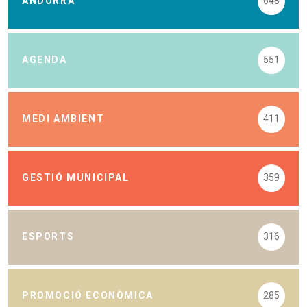
ANDORRA
648
AGENDA
551
MEDI AMBIENT
411
GESTIÓ MUNICIPAL
359
ESPORTS
316
PROMOCIÓ ECONÒMICA
285