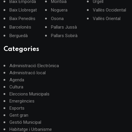
Baix Empordà
Montsià
Urgell
Baix Llobregat
Noguera
Vallès Occidental
Baix Penedès
Osona
Vallès Oriental
Barcelonès
Pallars Jussà
Berguedà
Pallars Sobirà
Categories
Administració Electrònica
Administracó local
Agenda
Cultura
Eleccions Municipals
Emergències
Esports
Gent gran
Gestió Municipal
Habitatge i Urbanisme