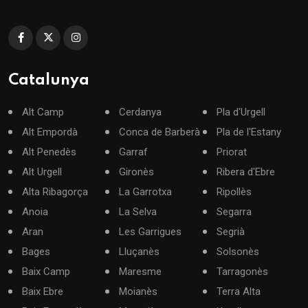
Catalunya
Alt Camp
Cerdanya
Pla d'Urgell
Alt Empordà
Conca de Barberà
Pla de l'Estany
Alt Penedès
Garraf
Priorat
Alt Urgell
Gironès
Ribera d'Ebre
Alta Ribagorça
La Garrotxa
Ripollès
Anoia
La Selva
Segarra
Aran
Les Garrigues
Segrià
Bages
Lluçanès
Solsonès
Baix Camp
Maresme
Tarragonès
Baix Ebre
Moianès
Terra Alta