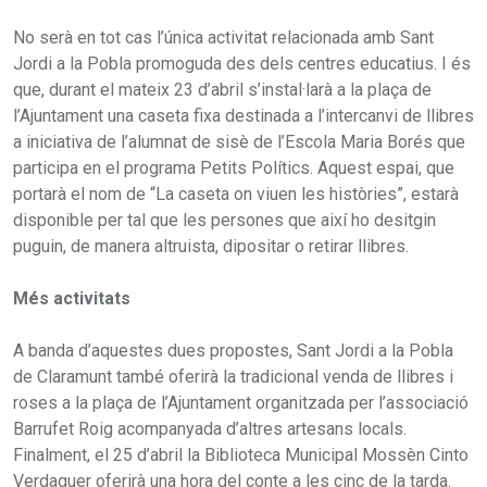
No serà en tot cas l’única activitat relacionada amb Sant
Jordi a la Pobla promoguda des dels centres educatius. I és
que, durant el mateix 23 d’abril s’instal·larà a la plaça de
l’Ajuntament una caseta fixa destinada a l’intercanvi de llibres
a iniciativa de l’alumnat de sisè de l’Escola Maria Borés que
participa en el programa Petits Polítics. Aquest espai, que
portarà el nom de “La caseta on viuen les històries”, estarà
disponible per tal que les persones que així ho desitgin
puguin, de manera altruista, dipositar o retirar llibres.
Més activitats
A banda d’aquestes dues propostes, Sant Jordi a la Pobla
de Claramunt també oferirà la tradicional venda de llibres i
roses a la plaça de l’Ajuntament organitzada per l’associació
Barrufet Roig acompanyada d’altres artesans locals.
Finalment, el 25 d’abril la Biblioteca Municipal Mossèn Cinto
Verdaguer oferirà una hora del conte a les cinc de la tarda.