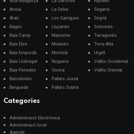
Alta Ribagorça
La Garrotxa
Ripollès
Anoia
La Selva
Segarra
Aran
Les Garrigues
Segrià
Bages
Lluçanès
Solsonès
Baix Camp
Maresme
Tarragonès
Baix Ebre
Moianès
Terra Alta
Baix Empordà
Montsià
Urgell
Baix Llobregat
Noguera
Vallès Occidental
Baix Penedès
Osona
Vallès Oriental
Barcelonès
Pallars Jussà
Berguedà
Pallars Sobirà
Categories
Administració Electrònica
Administracó local
Agenda