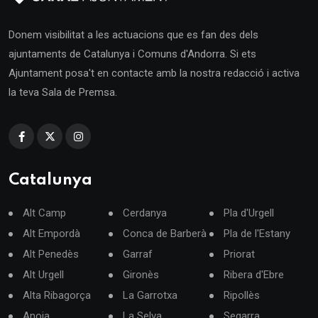
Donem visibilitat a les actuacions que es fan des dels
ajuntaments de Catalunya i Comuns d'Andorra. Si ets
Ajuntament posa't en contacte amb la nostra redacció i activa
la teva Sala de Premsa.
Catalunya
Alt Camp
Cerdanya
Pla d'Urgell
Alt Empordà
Conca de Barberà
Pla de l'Estany
Alt Penedès
Garraf
Priorat
Alt Urgell
Gironès
Ribera d'Ebre
Alta Ribagorça
La Garrotxa
Ripollès
Anoia
La Selva
Segarra