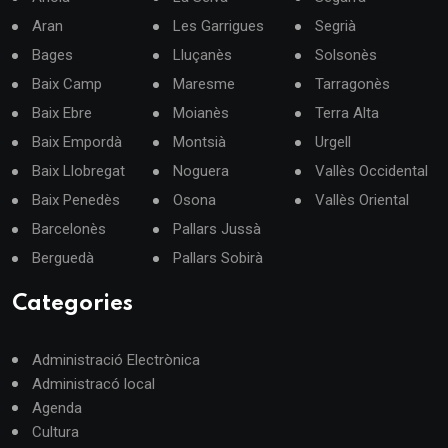
Aran
Les Garrigues
Segrià
Bages
Lluçanès
Solsonès
Baix Camp
Maresme
Tarragonès
Baix Ebre
Moianès
Terra Alta
Baix Empordà
Montsià
Urgell
Baix Llobregat
Noguera
Vallès Occidental
Baix Penedès
Osona
Vallès Oriental
Barcelonès
Pallars Jussà
Berguedà
Pallars Sobirà
Categories
Administració Electrònica
Administracó local
Agenda
Cultura