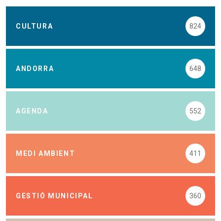
CULTURA
824
ANDORRA
648
AGENDA
552
MEDI AMBIENT
411
GESTIÓ MUNICIPAL
360