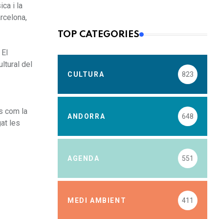
ca i la
rcelona,
TOP CATEGORIES
 El
ltural del
CULTURA
823
rs com la
ANDORRA
648
gat les
AGENDA
551
MEDI AMBIENT
411