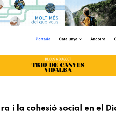
ial en el Dia d’Europa
Portada
Catalunya
Andorra
C
ra i la cohesió social en el Di