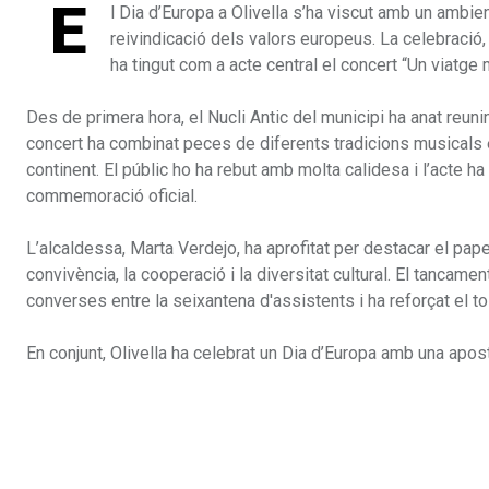
E
l Dia d’Europa a Olivella s’ha viscut amb un ambient
reivindicació dels valors europeus. La celebració,
ha tingut com a acte central el concert “Un viatg
Des de primera hora, el Nucli Antic del municipi ha anat reunin
concert ha combinat peces de diferents tradicions musicals eu
continent. El públic ho ha rebut amb molta calidesa i l’acte h
commemoració oficial.
L’alcaldessa, Marta Verdejo, ha aprofitat per destacar el pap
convivència, la cooperació i la diversitat cultural. El tancamen
converses entre la seixantena d'assistents i ha reforçat el to
En conjunt, Olivella ha celebrat un Dia d’Europa amb una aposta