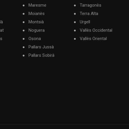
Maresme
Tarragonès
Moianès
Terra Alta
dà
Montsià
Urgell
at
Noguera
Vallès Occidental
ès
Osona
Vallès Oriental
Pallars Jussà
Pallars Sobirà