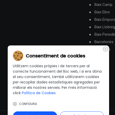
Baix Camp
Baix Ebre
Baix Empor
Baix Llobreg
Baix Pened
Barcelonès
Berguedà
Consentiment de cookies
Utilitzem cookies pròpies i de tercers per al
correcte funcionament del lloc web, i si ens dóna
el seu consentiment, també utilitzarem cookies
per recopilar dades estadístiques agregades per
millorar els nostres serveis. Per més informació
click
Política de Cookies
CONFIGURA