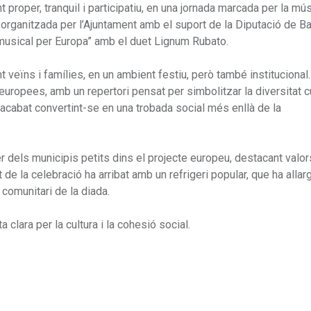
 proper, tranquil i participatiu, en una jornada marcada per la músi
 organitzada per l’Ajuntament amb el suport de la Diputació de Ba
e musical per Europa” amb el duet Lignum Rubato.
t veïns i famílies, en un ambient festiu, però també institucional.
ropees, amb un repertori pensat per simbolitzar la diversitat cu
a acabat convertint-se en una trobada social més enllà de la
er dels municipis petits dins el projecte europeu, destacant valo
t de la celebració ha arribat amb un refrigeri popular, que ha allar
 comunitari de la diada.
 clara per la cultura i la cohesió social.