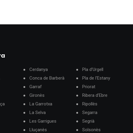
ya
Cerdanya
Pla d'Urgell
à
Conca de Barberà
Pla de l'Estany
Garraf
Priorat
Gironès
Ribera d'Ebre
rça
La Garrotxa
Ripollès
La Selva
Segarra
Les Garrigues
Segrià
Lluçanès
Solsonès