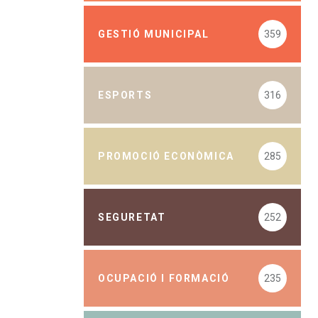
GESTIÓ MUNICIPAL
359
ESPORTS
316
PROMOCIÓ ECONÒMICA
285
SEGURETAT
252
OCUPACIÓ I FORMACIÓ
235