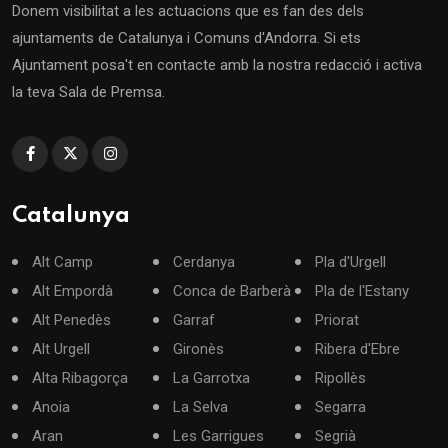
Donem visibilitat a les actuacions que es fan des dels
ajuntaments de Catalunya i Comuns d'Andorra. Si ets
Ajuntament posa't en contacte amb la nostra redacció i activa
la teva Sala de Premsa.
Catalunya
Alt Camp
Cerdanya
Pla d'Urgell
Alt Empordà
Conca de Barberà
Pla de l'Estany
Alt Penedès
Garraf
Priorat
Alt Urgell
Gironès
Ribera d'Ebre
Alta Ribagorça
La Garrotxa
Ripollès
Anoia
La Selva
Segarra
Aran
Les Garrigues
Segrià