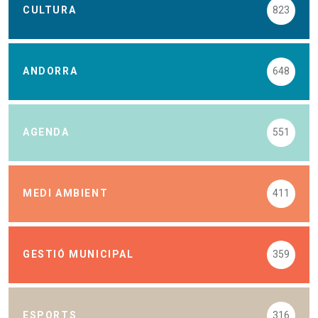
CULTURA
823
ANDORRA
648
AGENDA
551
MEDI AMBIENT
411
GESTIÓ MUNICIPAL
359
ESPORTS
316