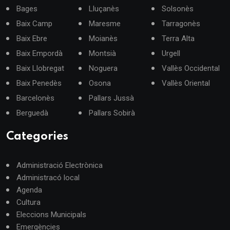
Bages
Lluçanès
Solsonès
Baix Camp
Maresme
Tarragonès
Baix Ebre
Moianès
Terra Alta
Baix Empordà
Montsià
Urgell
Baix Llobregat
Noguera
Vallès Occidental
Baix Penedès
Osona
Vallès Oriental
Barcelonès
Pallars Jussà
Berguedà
Pallars Sobirà
Categories
Administració Electrònica
Administracó local
Agenda
Cultura
Eleccions Municipals
Emergències