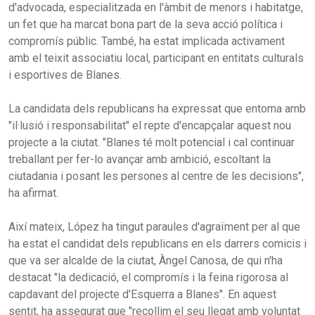
d'advocada, especialitzada en l'àmbit de menors i habitatge,
un fet que ha marcat bona part de la seva acció política i
compromís públic. També, ha estat implicada activament
amb el teixit associatiu local, participant en entitats culturals
i esportives de Blanes.
La candidata dels republicans ha expressat que entoma amb
"il·lusió i responsabilitat" el repte d'encapçalar aquest nou
projecte a la ciutat. "Blanes té molt potencial i cal continuar
treballant per fer-lo avançar amb ambició, escoltant la
ciutadania i posant les persones al centre de les decisions",
ha afirmat.
Així mateix, López ha tingut paraules d'agraïment per al que
ha estat el candidat dels republicans en els darrers comicis i
que va ser alcalde de la ciutat, Àngel Canosa, de qui n'ha
destacat "la dedicació, el compromís i la feina rigorosa al
capdavant del projecte d'Esquerra a Blanes". En aquest
sentit, ha assegurat que "recollim el seu llegat amb voluntat