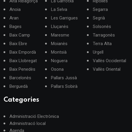
Alta Ribagorça
La Garrotxa
Ripollès
Anoia
La Selva
Segarra
Aran
Les Garrigues
Segrià
Bages
Lluçanès
Solsonès
Baix Camp
Maresme
Tarragonès
Baix Ebre
Moianès
Terra Alta
Baix Empordà
Montsià
Urgell
Baix Llobregat
Noguera
Vallès Occidental
Baix Penedès
Osona
Vallès Oriental
Barcelonès
Pallars Jussà
Berguedà
Pallars Sobirà
Categories
Administració Electrònica
Administracó local
Agenda