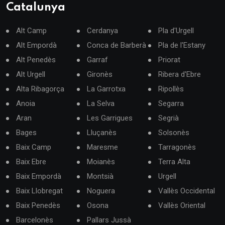
Catalunya
Alt Camp
Cerdanya
Pla d'Urgell
Alt Empordà
Conca de Barberà
Pla de l'Estany
Alt Penedès
Garraf
Priorat
Alt Urgell
Gironès
Ribera d'Ebre
Alta Ribagorça
La Garrotxa
Ripollès
Anoia
La Selva
Segarra
Aran
Les Garrigues
Segrià
Bages
Lluçanès
Solsonès
Baix Camp
Maresme
Tarragonès
Baix Ebre
Moianès
Terra Alta
Baix Empordà
Montsià
Urgell
Baix Llobregat
Noguera
Vallès Occidental
Baix Penedès
Osona
Vallès Oriental
Barcelonès
Pallars Jussà