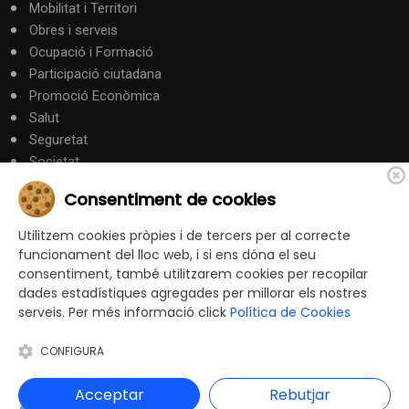
Mobilitat i Territori
Obres i serveis
Ocupació i Formació
Participació ciutadana
Promoció Econòmica
Salut
Seguretat
Societat
Turisme
Consentiment de cookies
Altres Canals
Utilitzem cookies pròpies i de tercers per al correcte
funcionament del lloc web, i si ens dóna el seu
consentiment, també utilitzarem cookies per recopilar
canalandorra.ad
dades estadístiques agregades per millorar els nostres
serveis. Per més informació click
Política de Cookies
CONFIGURA
© 2012-2026 Ajuntaments de Catalunya - Tots els drets
reservats |
Avís Legal
|
Política de privacitat
|
Acceptar
Rebutjar
Política de Cookies
|
Accessibilitat
|