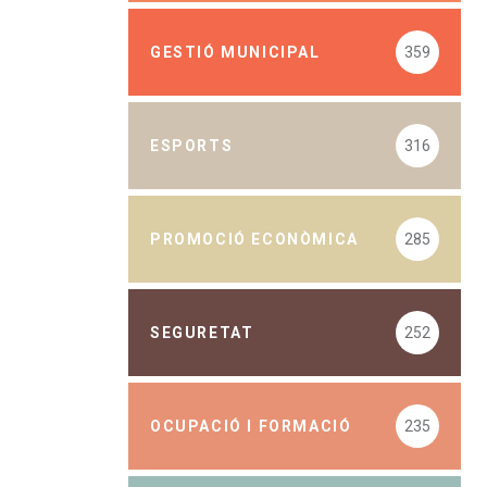
GESTIÓ MUNICIPAL
359
ESPORTS
316
PROMOCIÓ ECONÒMICA
285
SEGURETAT
252
OCUPACIÓ I FORMACIÓ
235