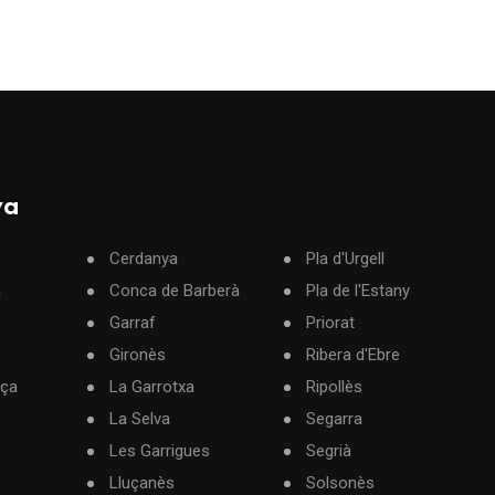
ya
Cerdanya
Pla d'Urgell
à
Conca de Barberà
Pla de l'Estany
Garraf
Priorat
Gironès
Ribera d'Ebre
rça
La Garrotxa
Ripollès
La Selva
Segarra
Les Garrigues
Segrià
Lluçanès
Solsonès