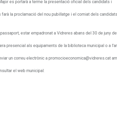
jor es portarà a terme la presentació oficial dels candidats i
farà la proclamació del nou pubillatge i el comiat dels candidats
o passaport, estar empadronat a Vidreres abans del 30 de juny de
a presencial als equipaments de la biblioteca municipal o a l'an
t enviar un correu electrònic a promocioeconomica@vidreres.cat a
onsultar el web municipal: