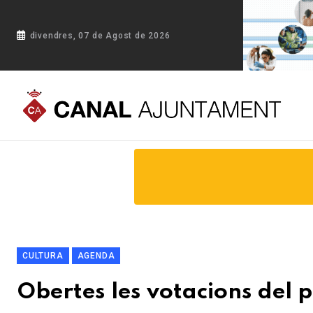
divendres, 07 de Agost de 2026
Portada
Blog
Obertes les votacions del pubillatge de Vidr
CULTURA
AGENDA
Obertes les votacions del p