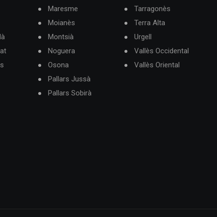
Maresme
Tarragonès
Moianès
Terra Alta
dà
Montsià
Urgell
at
Noguera
Vallès Occidental
ès
Osona
Vallès Oriental
Pallars Jussà
Pallars Sobirà