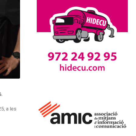
6.
5, a les