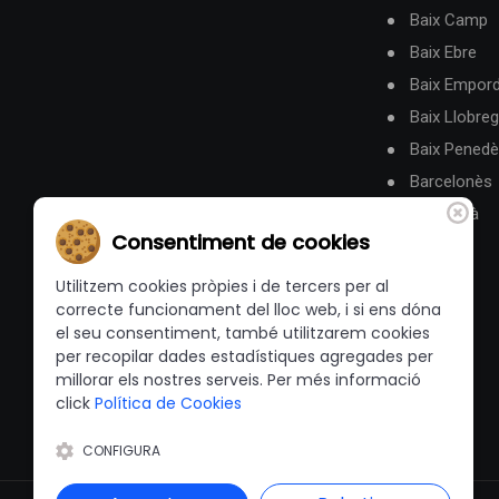
Baix Camp
Baix Ebre
Baix Empor
Baix Llobreg
Baix Pened
Barcelonès
Berguedà
Consentiment de cookies
Utilitzem cookies pròpies i de tercers per al
correcte funcionament del lloc web, i si ens dóna
el seu consentiment, també utilitzarem cookies
per recopilar dades estadístiques agregades per
millorar els nostres serveis. Per més informació
click
Política de Cookies
CONFIGURA