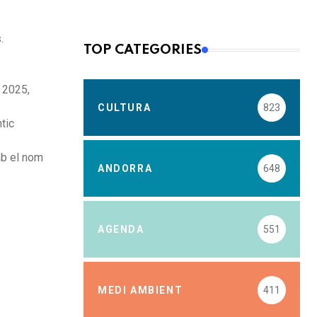
.
TOP CATEGORIES
 2025,
CULTURA
823
tic
mb el nom
ANDORRA
648
AGENDA
551
MEDI AMBIENT
411