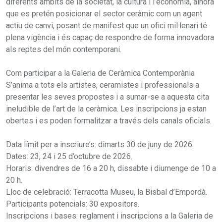
diferents àmbits de la societat, la cultura i l’economia, alhora
que es pretén posicionar el sector ceràmic com un agent
actiu de canvi, posant de manifest que un ofici mil·lenari té
plena vigència i és capaç de respondre de forma innovadora
als reptes del món contemporani.
Com participar a la Galeria de Ceràmica Contemporània
S’anima a tots els artistes, ceramistes i professionals a
presentar les seves propostes i a sumar-se a aquesta cita
ineludible de l’art de la ceràmica. Les inscripcions ja estan
obertes i es poden formalitzar a través dels canals oficials.
Data límit per a inscriure’s: dimarts 30 de juny de 2026.
Dates: 23, 24 i 25 d’octubre de 2026.
Horaris: divendres de 16 a 20 h, dissabte i diumenge de 10 a
20 h.
Lloc de celebració: Terracotta Museu, la Bisbal d’Empordà.
Participants potencials: 30 expositors.
Inscripcions i bases: reglament i inscripcions a la Galeria de