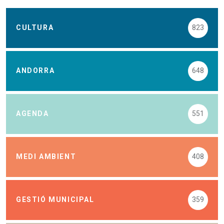
CULTURA
823
ANDORRA
648
AGENDA
551
MEDI AMBIENT
408
GESTIÓ MUNICIPAL
359