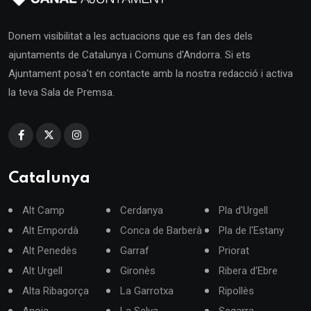
Donem visibilitat a les actuacions que es fan des dels
ajuntaments de Catalunya i Comuns d'Andorra. Si ets
Ajuntament posa't en contacte amb la nostra redacció i activa
la teva Sala de Premsa.
Catalunya
Alt Camp
Cerdanya
Pla d'Urgell
Alt Empordà
Conca de Barberà
Pla de l'Estany
Alt Penedès
Garraf
Priorat
Alt Urgell
Gironès
Ribera d'Ebre
Alta Ribagorça
La Garrotxa
Ripollès
Anoia
La Selva
Segarra