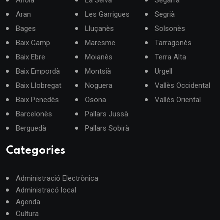
Aran
Les Garrigues
Segrià
Bages
Lluçanès
Solsonès
Baix Camp
Maresme
Tarragonès
Baix Ebre
Moianès
Terra Alta
Baix Empordà
Montsià
Urgell
Baix Llobregat
Noguera
Vallès Occidental
Baix Penedès
Osona
Vallès Oriental
Barcelonès
Pallars Jussà
Berguedà
Pallars Sobirà
Categories
Administració Electrònica
Administracó local
Agenda
Cultura