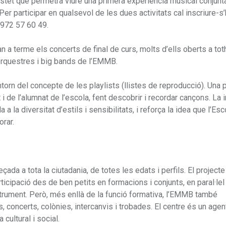
 tastet que permetrà viure una primera experiència musical conjunta
 participar en qualsevol de les dues activitats cal inscriure-s’
 972 57 60 49.
n a terme els concerts de final de curs, molts d’ells oberts a to
, orquestres i big bands de l’EMMB.
torn del concepte de les playlists (llistes de reproducció). Una
de l’alumnat de l’escola, fent descobrir i recordar cançons. La in
 la diversitat d’estils i sensibilitats, i reforça la idea que l’Esc
orar.
da a tota la ciutadania, de totes les edats i perfils. El projecte
ticipació des de ben petits en formacions i conjunts, en paral·le
nstrument. Però, més enllà de la funció formativa, l’EMMB també
 concerts, colònies, intercanvis i trobades. El centre és un agen
 cultural i social.