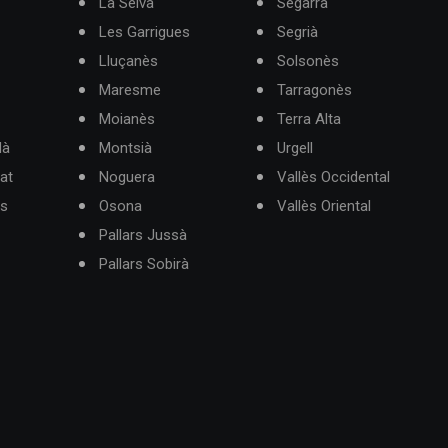
La Selva
Segarra
Les Garrigues
Segrià
Lluçanès
Solsonès
Maresme
Tarragonès
Moianès
Terra Alta
dà
Montsià
Urgell
at
Noguera
Vallès Occidental
ès
Osona
Vallès Oriental
Pallars Jussà
Pallars Sobirà