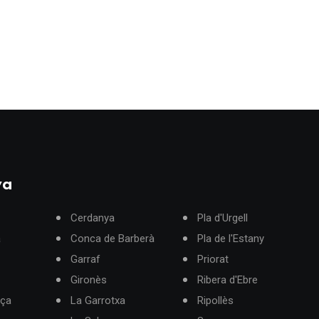
ya
Cerdanya
Pla d'Urgell
à
Conca de Barberà
Pla de l'Estany
Garraf
Priorat
Gironès
Ribera d'Ebre
rça
La Garrotxa
Ripollès