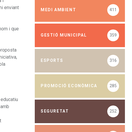
 i
hi enviant
MEDI AMBIENT
411
thom i que
GESTIÓ MUNICIPAL
359
 proposta
iciativa,
ESPORTS
316
ola
PROMOCIÓ ECONÒMICA
285
 educatiu
l amb
SEGURETAT
252
t