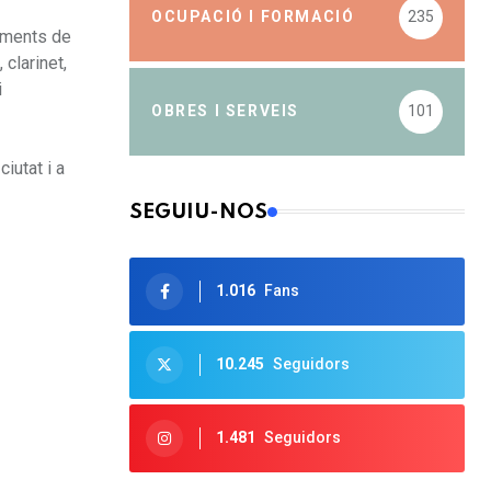
OCUPACIÓ I FORMACIÓ
235
yaments de
 clarinet,
i
OBRES I SERVEIS
101
iutat i a
SEGUIU-NOS
1.016
Fans
10.245
Seguidors
1.481
Seguidors