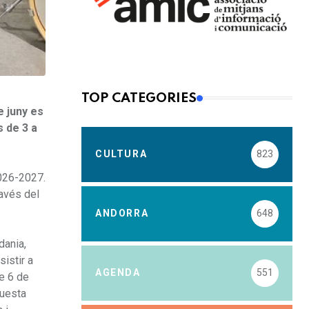
TOP CATEGORIES
e juny es
s de 3 a
CULTURA
823
2026-2027.
ravés del
ANDORRA
648
dania,
istir a
AGENDA
551
te 6 de
questa