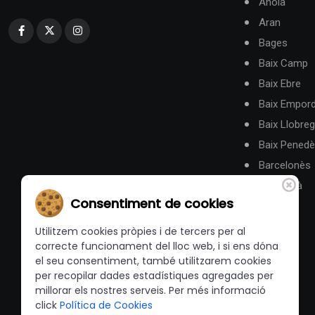
Anoia
Aran
Bages
Baix Camp
Baix Ebre
Baix Empor
Baix Llobreg
Baix Pened
Barcelonès
Berguedà
Consentiment de cookies
Utilitzem cookies pròpies i de tercers per al
correcte funcionament del lloc web, i si ens dóna
el seu consentiment, també utilitzarem cookies
per recopilar dades estadístiques agregades per
millorar els nostres serveis. Per més informació
click
Política de Cookies