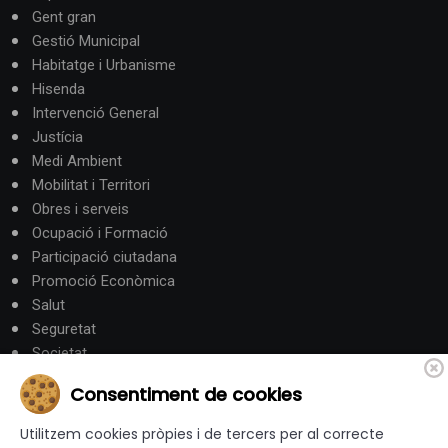
Gent gran
Gestió Municipal
Habitatge i Urbanisme
Hisenda
Intervenció General
Justícia
Medi Ambient
Mobilitat i Territori
Obres i serveis
Ocupació i Formació
Participació ciutadana
Promoció Econòmica
Salut
Seguretat
Societat
Turisme
Consentiment de cookies
Altres Canals
Utilitzem cookies pròpies i de tercers per al correcte