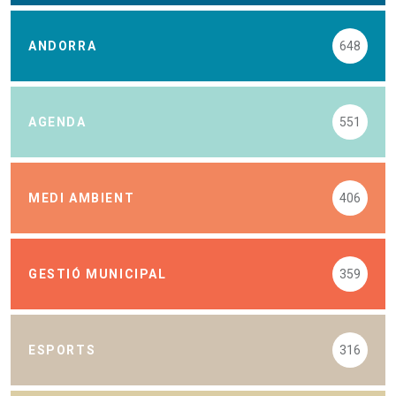
ANDORRA
648
AGENDA
551
MEDI AMBIENT
406
GESTIÓ MUNICIPAL
359
ESPORTS
316