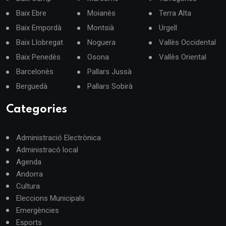
Baix Ebre
Moianès
Terra Alta
Baix Empordà
Montsià
Urgell
Baix Llobregat
Noguera
Vallès Occidental
Baix Penedès
Osona
Vallès Oriental
Barcelonès
Pallars Jussà
Berguedà
Pallars Sobirà
Categories
Administració Electrònica
Administracó local
Agenda
Andorra
Cultura
Eleccions Municipals
Emergències
Esports