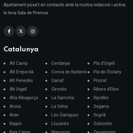
Ajuntament posa't en contacte amb la nostra redacció i activa
la teva Sala de Premsa.
Catalunya
Alt Camp
Cerdanya
Pla d'Urgell
Alt Empordà
Conca de Barberà
Pla de l'Estany
Alt Penedès
Garraf
Priorat
Alt Urgell
Gironès
Ribera d'Ebre
Alta Ribagorça
La Garrotxa
Ripollès
Anoia
La Selva
Segarra
Aran
Les Garrigues
Segrià
Bages
Lluçanès
Solsonès
Baix Camp
Maresme
Tarragonès