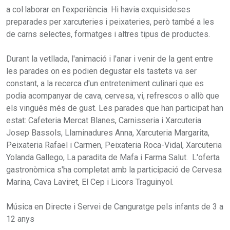
a col·laborar en l'experiència. Hi havia exquisideses
preparades per xarcuteries i peixateries, però també a les
de carns selectes, formatges i altres tipus de productes.
Durant la vetllada, l'animació i l'anar i venir de la gent entre
les parades on es podien degustar els tastets va ser
constant, a la recerca d'un entreteniment culinari que es
podia acompanyar de cava, cervesa, vi, refrescos o allò que
els vingués més de gust. Les parades que han participat han
estat: Cafeteria Mercat Blanes, Carnisseria i Xarcuteria
Josep Bassols, Llaminadures Anna, Xarcuteria Margarita,
Peixateria Rafael i Carmen, Peixateria Roca-Vidal, Xarcuteria
Yolanda Gallego, La paradita de Mafa i Farma Salut. L'oferta
gastronòmica s'ha completat amb la participació de Cervesa
Marina, Cava Laviret, El Cep i Licors Traguinyol.
Música en Directe i Servei de Canguratge pels infants de 3 a
12 anys