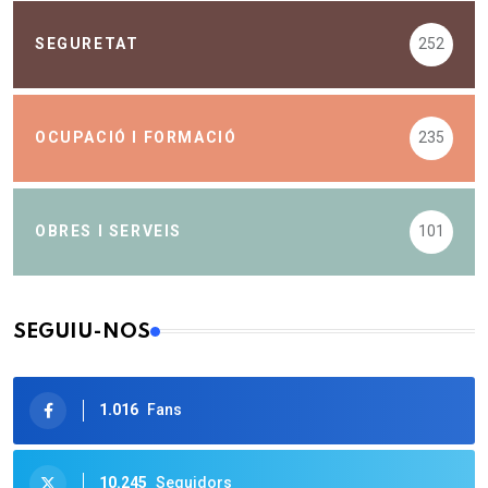
SEGURETAT
252
OCUPACIÓ I FORMACIÓ
235
OBRES I SERVEIS
101
SEGUIU-NOS
1.016
Fans
10.245
Seguidors