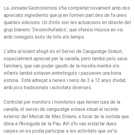
La Jornada Gastronòmica s'ha completat novament amb dos
apreciats ingredients que ja en formen part des de fa unes
quantes edicions. Un d'ells són les actuacions en directe del
grup blanenc 'Desenchufados', que ofereix música en viu
amb coneguts èxits de tots els temps.
L'altre al·licient afegit és el Servei de Canguratge Gratuït,
especialment apreciat per la canalla, però també pels seus
familiars, que van poder gaudir de la mostra mentre els
infants també estaven entretinguts i passaven una bona
estona. Està adreçat a nenes i nens de 3 a 12 anys d'edat,
amb jocs tradicionals i activitats diverses.
Controlat per monitors i monitores que tenien cura de la
canalla, el servei de canguratge estava situat al recinte
exterior del Mercat de Mas Enlaire, a tocar de la sortida que
dóna a l'Avinguda de la Pau. Allí s'hi van instal·lar dues
carpes on es podia participar a les activitats que se'ls