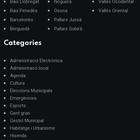
Baix Llobregat
Noguera
Vallès Occidental
Baix Penedès
Osona
Vallès Oriental
Barcelonès
Pallars Jussà
Berguedà
Pallars Sobirà
Categories
Administració Electrònica
Administracó local
Agenda
Cultura
Eleccions Municipals
Emergències
Esports
Gent gran
Gestió Municipal
Habitatge i Urbanisme
Hisenda