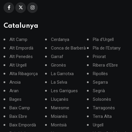
Catalunya
Alt Camp
Cerdanya
Pla d'Urgell
Alt Empordà
Conca de Barberà
Pla de l'Estany
Alt Penedès
Garraf
Priorat
Alt Urgell
Gironès
Ribera d'Ebre
Alta Ribagorça
La Garrotxa
Ripollès
Anoia
La Selva
Segarra
Aran
Les Garrigues
Segrià
Bages
Lluçanès
Solsonès
Baix Camp
Maresme
Tarragonès
Baix Ebre
Moianès
Terra Alta
Baix Empordà
Montsià
Urgell