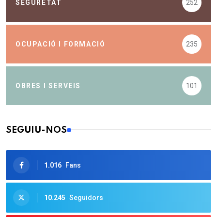
SEGURETAT
252
OCUPACIÓ I FORMACIÓ
235
OBRES I SERVEIS
101
SEGUIU-NOS
1.016
Fans
10.245
Seguidors