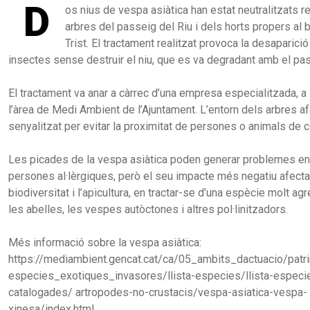
D
os nius de vespa asiàtica han estat neutralitzats 
arbres del passeig del Riu i dels horts propers al b
Trist. El tractament realitzat provoca la desaparició
insectes sense destruir el niu, que es va degradant amb el pa
El tractament va anar a càrrec d’una empresa especialitzada, a
l’àrea de Medi Ambient de l’Ajuntament. L’entorn dels arbres a
senyalitzat per evitar la proximitat de persones o animals de 
Les picades de la vespa asiàtica poden generar problemes en
persones al·lèrgiques, però el seu impacte més negatiu afecta
biodiversitat i l’apicultura, en tractar-se d’una espècie molt a
les abelles, les vespes autòctones i altres pol·linitzadors.
Més informació sobre la vespa asiàtica:
https://mediambient.gencat.cat/ca/05_ambits_dactuacio/patri
especies_exotiques_invasores/llista-especies/llista-especi
catalogades/ artropodes-no-crustacis/vespa-asiatica-vespa-
xinesa/index.html.