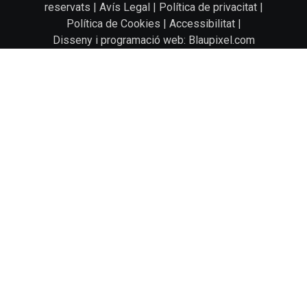
reservats |
Avís Legal
|
Política de privacitat
|
Política de Cookies
|
Accessibilitat
|
Disseny i programació web: Blaupixel.com