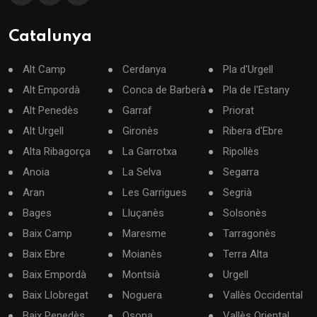
Catalunya
Alt Camp
Cerdanya
Pla d'Urgell
Alt Empordà
Conca de Barberà
Pla de l'Estany
Alt Penedès
Garraf
Priorat
Alt Urgell
Gironès
Ribera d'Ebre
Alta Ribagorça
La Garrotxa
Ripollès
Anoia
La Selva
Segarra
Aran
Les Garrigues
Segrià
Bages
Lluçanès
Solsonès
Baix Camp
Maresme
Tarragonès
Baix Ebre
Moianès
Terra Alta
Baix Empordà
Montsià
Urgell
Baix Llobregat
Noguera
Vallès Occidental
Baix Penedès
Osona
Vallès Oriental