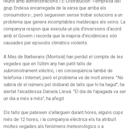
reunit amb administracions i E-Distribución -l'empresa del
grup Endesa encarregada de la xarxa que arriba als
consumidors-, però segueixen sense trobar solucions a un
problema que genera incomptables maldecaps als veïns. La
companyia respon que executa un pla d'inversions d'acord
amb el Govern i recorda que la majoria d'incidències són
causades per episodis climàtics violents.
A Mas de Barberans (Montsià) han perdut el compte de les
vegades que en l'últim any han patit talls de
subministrament elèctric, i en conseqüència també de
telefonia i Internet, però el problema ve de molt enrere. "No
sabria dir el número pel disbarat de talls que hi ha hagut", ha
alertat l'alcaldessa Daniela Lleixà. "El dia de l'apagada va ser
un dia a més a més", ha afegit.
Els talls que pateixen s'allarguen durant hores, alguns cops
més de 12 hores, i la companyia elèctrica els ha atribuït
moltes vegades als fenòmens meteorològics o a