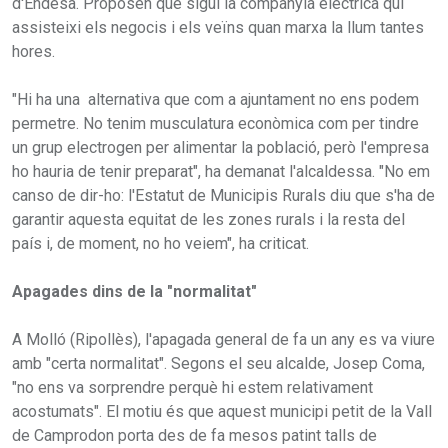
d'Endesa. Proposen que sigui la companyia elèctrica qui
assisteixi els negocis i els veïns quan marxa la llum tantes
hores.
"Hi ha una alternativa que com a ajuntament no ens podem
permetre. No tenim musculatura econòmica com per tindre
un grup electrogen per alimentar la població, però l'empresa
ho hauria de tenir preparat", ha demanat l'alcaldessa. "No em
canso de dir-ho: l'Estatut de Municipis Rurals diu que s'ha de
garantir aquesta equitat de les zones rurals i la resta del
país i, de moment, no ho veiem", ha criticat.
Apagades dins de la "normalitat"
A Molló (Ripollès), l'apagada general de fa un any es va viure
amb "certa normalitat". Segons el seu alcalde, Josep Coma,
"no ens va sorprendre perquè hi estem relativament
acostumats". El motiu és que aquest municipi petit de la Vall
de Camprodon porta des de fa mesos patint talls de