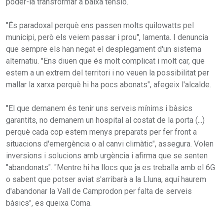
poder-la transformar a baixa tensió.
"És paradoxal perquè ens passen molts quilowatts pel
municipi, però els veiem passar i prou", lamenta. I denuncia
que sempre els han negat el desplegament d'un sistema
alternatiu. "Ens diuen que és molt complicat i molt car, que
estem a un extrem del territori i no veuen la possibilitat per
mallar la xarxa perquè hi ha pocs abonats", afegeix l'alcalde.
"El que demanem és tenir uns serveis mínims i bàsics
garantits, no demanem un hospital al costat de la porta (...)
perquè cada cop estem menys preparats per fer front a
situacions d'emergència o al canvi climàtic", assegura. Volen
inversions i solucions amb urgència i afirma que se senten
"abandonats". "Mentre hi ha llocs que ja es treballa amb el 6G
o sabent que potser aviat s'arribarà a la Lluna, aquí haurem
d'abandonar la Vall de Camprodon per falta de serveis
bàsics", es queixa Coma.