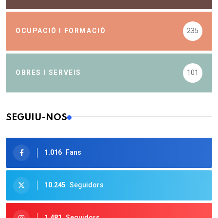
OCUPACIÓ I FORMACIÓ
235
OBRES I SERVEIS
101
SEGUIU-NOS
1.016
Fans
10.245
Seguidors
1.481
Seguidors