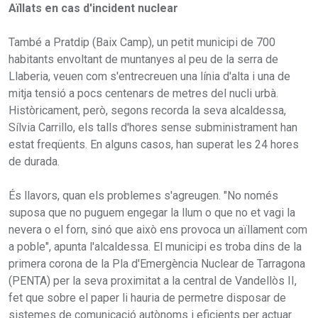
Aïllats en cas d'incident nuclear
També a Pratdip (Baix Camp), un petit municipi de 700
habitants envoltant de muntanyes al peu de la serra de
Llaberia, veuen com s'entrecreuen una línia d'alta i una de
mitja tensió a pocs centenars de metres del nucli urbà.
Històricament, però, segons recorda la seva alcaldessa,
Sílvia Carrillo, els talls d'hores sense subministrament han
estat freqüents. En alguns casos, han superat les 24 hores
de durada.
És llavors, quan els problemes s'agreugen. "No només
suposa que no puguem engegar la llum o que no et vagi la
nevera o el forn, sinó que això ens provoca un aïllament com
a poble", apunta l'alcaldessa. El municipi es troba dins de la
primera corona de la Pla d'Emergència Nuclear de Tarragona
(PENTA) per la seva proximitat a la central de Vandellòs II,
fet que sobre el paper li hauria de permetre disposar de
sistemes de comunicació autònoms i eficients per actuar