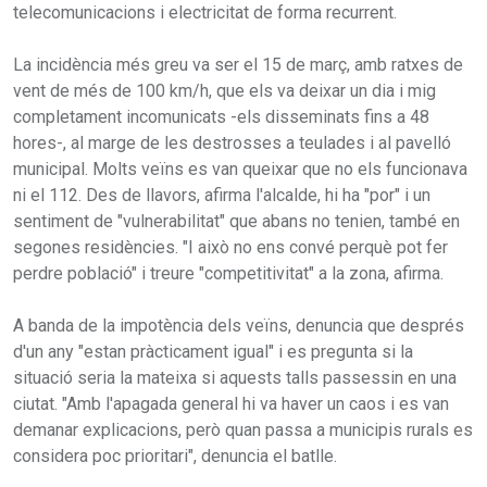
telecomunicacions i electricitat de forma recurrent.
La incidència més greu va ser el 15 de març, amb ratxes de
vent de més de 100 km/h, que els va deixar un dia i mig
completament incomunicats -els disseminats fins a 48
hores-, al marge de les destrosses a teulades i al pavelló
municipal. Molts veïns es van queixar que no els funcionava
ni el 112. Des de llavors, afirma l'alcalde, hi ha "por" i un
sentiment de "vulnerabilitat" que abans no tenien, també en
segones residències. "I això no ens convé perquè pot fer
perdre població" i treure "competitivitat" a la zona, afirma.
A banda de la impotència dels veïns, denuncia que després
d'un any "estan pràcticament igual" i es pregunta si la
situació seria la mateixa si aquests talls passessin en una
ciutat. "Amb l'apagada general hi va haver un caos i es van
demanar explicacions, però quan passa a municipis rurals es
considera poc prioritari", denuncia el batlle.