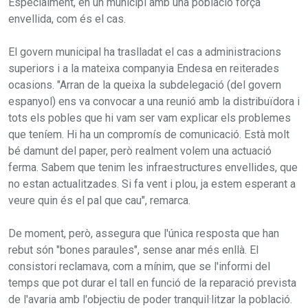
Especialment, en un municipi amb una població força
envellida, com és el cas.
El govern municipal ha traslladat el cas a administracions
superiors i a la mateixa companyia Endesa en reiterades
ocasions. "Arran de la queixa la subdelegació (del govern
espanyol) ens va convocar a una reunió amb la distribuïdora i
tots els pobles que hi vam ser vam explicar els problemes
que teníem. Hi ha un compromís de comunicació. Està molt
bé damunt del paper, però realment volem una actuació
ferma. Sabem que tenim les infraestructures envellides, que
no estan actualitzades. Si fa vent i plou, ja estem esperant a
veure quin és el pal que cau", remarca.
De moment, però, assegura que l'única resposta que han
rebut són "bones paraules", sense anar més enllà. El
consistori reclamava, com a mínim, que se l'informi del
temps que pot durar el tall en funció de la reparació prevista
de l'avaria amb l'objectiu de poder tranquil·litzar la població.