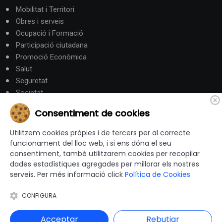
Mobilitat i Territori
Obres i serveis
Ocupació i Formació
Participació ciutadana
Promoció Econòmica
Salut
Seguretat
Societat
Turisme
Consentiment de cookies
Altres Canals
Utilitzem cookies pròpies i de tercers per al correcte
funcionament del lloc web, i si ens dóna el seu
consentiment, també utilitzarem cookies per recopilar
canalandorra.ad
dades estadístiques agregades per millorar els nostres
serveis. Per més informació click
Política de Cookies
CONFIGURA
© 2012-2026 Ajuntaments de Catalunya - Tots els drets
reservats |
Avís Legal
|
Política de privacitat
|
Acceptar
Rebutjar