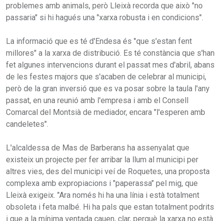
problemes amb animals, però Lleixà recorda que això "no
passaria" si hi hagués una "xarxa robusta i en condicions".
La informació que es té d'Endesa és "que s'estan fent
millores" a la xarxa de distribució. Es té constància que s'han
fet algunes intervencions durant el passat mes d'abril, abans
de les festes majors que s'acaben de celebrar al municipi,
però de la gran inversió que es va posar sobre la taula l'any
passat, en una reunió amb l'empresa i amb el Consell
Comarcal del Montsià de mediador, encara "l'esperen amb
candeletes".
L'alcaldessa de Mas de Barberans ha assenyalat que
existeix un projecte per fer arribar la llum al municipi per
altres vies, des del municipi veí de Roquetes, una proposta
complexa amb expropiacions i "paperassa" pel mig, que
Lleixà exigeix. "Ara només hi ha una línia i està totalment
obsoleta i feta malbé. Hi ha pals que estan totalment podrits
i que a la mínima ventada cauen, clar, perquè la xarxa no està