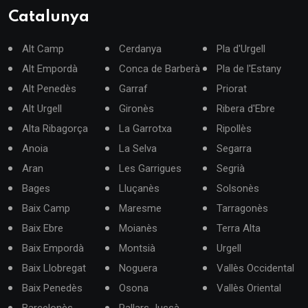
Catalunya
Alt Camp
Cerdanya
Pla d'Urgell
Alt Empordà
Conca de Barberà
Pla de l'Estany
Alt Penedès
Garraf
Priorat
Alt Urgell
Gironès
Ribera d'Ebre
Alta Ribagorça
La Garrotxa
Ripollès
Anoia
La Selva
Segarra
Aran
Les Garrigues
Segrià
Bages
Lluçanès
Solsonès
Baix Camp
Maresme
Tarragonès
Baix Ebre
Moianès
Terra Alta
Baix Empordà
Montsià
Urgell
Baix Llobregat
Noguera
Vallès Occidental
Baix Penedès
Osona
Vallès Oriental
Barcelonès
Pallars Jussà