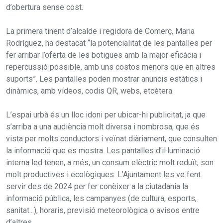
d’obertura sense cost.
La primera tinent d’alcalde i regidora de Comerç, Maria
Rodríguez, ha destacat “la potencialitat de les pantalles per
fer arribar l’oferta de les botigues amb la major eficàcia i
repercussió possible, amb uns costos menors que en altres
suports”. Les pantalles poden mostrar anuncis estàtics i
dinàmics, amb vídeos, codis QR, webs, etcètera.
L’espai urbà és un lloc idoni per ubicar-hi publicitat, ja que
s’arriba a una audiència molt diversa i nombrosa, que és
vista per molts conductors i veïnat diàriament, que consulten
la informació que es mostra. Les pantalles d’il·luminació
interna led tenen, a més, un consum elèctric molt reduït, son
molt productives i ecològiques. L’Ajuntament les ve fent
servir des de 2024 per fer conèixer a la ciutadania la
informació pública, les campanyes (de cultura, esports,
sanitat...), horaris, previsió meteorològica o avisos entre
d’altres.