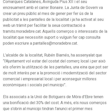
Comarques Catalanes, Avinguda Pius XII i el seu
encreuament amb el carrer Bonaire. La Junta de Govern va
crear un preu públic al mes de gener per fer ús de la
publicitat a les pantalles de la localitat i ja ha activat al seu
web un tràmit per facilitar la seua contractació a
tramits.moradebre.cat. Aquells comerços o interessats de la
localitat que necessitin suport o vulguin fer cap consulta
poden escriure a pantalles@moradebre.cat.
L’alcalde de la localitat, Rubén Biarnés, ha assenyalat que
“l’Ajuntament vol estar del costat del comerç local i per això
els oferim la utilització de les pantalles, una eina que pot ser
de molt interès per a la promoció i modernització del sector
comercial i empresarial local i per aconseguir millores
econòmiques i socials pel municipi”.
Els associats a la Unió de Botiguers de Móra d’Ebre tenen
una bonificació del 30% del cost. A més, els nous comerços
que s’obrin al municipi tindran l’anunci el primer mes