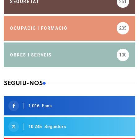
SEGURETAT
251
OCUPACIÓ I FORMACIÓ
235
OBRES I SERVEIS
100
SEGUIU-NOS
1.016
Fans
10.245
Seguidors