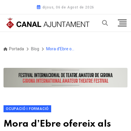
dijous, 06 de Agost de 2026
Portada
Blog
Mora d’Ebre ofereix als comerços locals la difusió de les seues ofertes i activitats promocionals a les pantalles led del municipi
OCUPACIÓ I FORMACIÓ
Mora d’Ebre ofereix als