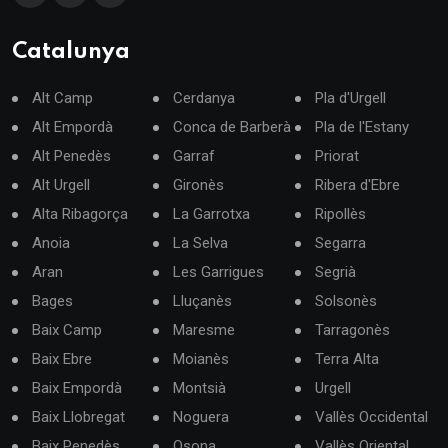
Catalunya
Alt Camp
Cerdanya
Pla d'Urgell
Alt Empordà
Conca de Barberà
Pla de l'Estany
Alt Penedès
Garraf
Priorat
Alt Urgell
Gironès
Ribera d'Ebre
Alta Ribagorça
La Garrotxa
Ripollès
Anoia
La Selva
Segarra
Aran
Les Garrigues
Segrià
Bages
Lluçanès
Solsonès
Baix Camp
Maresme
Tarragonès
Baix Ebre
Moianès
Terra Alta
Baix Empordà
Montsià
Urgell
Baix Llobregat
Noguera
Vallès Occidental
Baix Penedès
Osona
Vallès Oriental