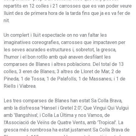
repartits en 12 colles i 21 carrosses que es van poder veure
lluint des de primera hora de la tarda fins que ja es va fer de
nit.
Un complert i lluït espectacle on no van faltar les
imaginatives coreografies, carrosses que impactaven per
les seves acurades estructures i, sobretot, la gresca,
l'humor i el bon rotllo amb què anaven desfilant les
comparses de Blanes i altres poblacions. Del total de 13
colles, 3 eren de Blanes; 3 altres de Lloret de Mar; 2 de
Pineda; 1 de Tossa; 1 de Palafolls; 1 de Massanes; i 1 de
Riells i Viabrea.
Les tres comparses de Blanes han estat Sa Colla Brava,
amb la disfressa 'Hansel i Gretel 2.0'; Que Vingui Qui Vulgui
amb 'Bangshiva'; i Colla La Última y nos Vamos, de
l'Associació de Veïns de Quatre Vents, amb 'Tropical'. La
gresca més nombrosa ha estat justament Sa Colla Brava de