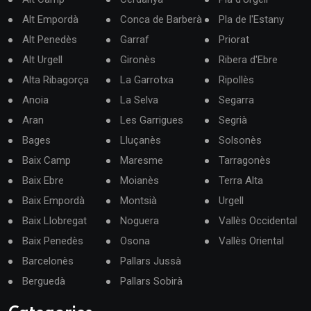
Alt Empordà
Conca de Barberà
Pla de l'Estany
Alt Penedès
Garraf
Priorat
Alt Urgell
Gironès
Ribera d'Ebre
Alta Ribagorça
La Garrotxa
Ripollès
Anoia
La Selva
Segarra
Aran
Les Garrigues
Segrià
Bages
Lluçanès
Solsonès
Baix Camp
Maresme
Tarragonès
Baix Ebre
Moianès
Terra Alta
Baix Empordà
Montsià
Urgell
Baix Llobregat
Noguera
Vallès Occidental
Baix Penedès
Osona
Vallès Oriental
Barcelonès
Pallars Jussà
Berguedà
Pallars Sobirà