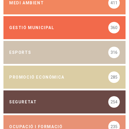
MEDI AMBIENT
411
GESTIÓ MUNICIPAL
360
ESPORTS
316
PROMOCIÓ ECONÒMICA
285
SEGURETAT
254
OCUPACIÓ I FORMACIÓ
235