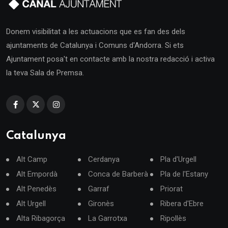
Donem visibilitat a les actuacions que es fan des dels
ajuntaments de Catalunya i Comuns d'Andorra. Si ets
Ajuntament posa't en contacte amb la nostra redacció i activa
la teva Sala de Premsa.
Catalunya
Alt Camp
Cerdanya
Pla d'Urgell
Alt Empordà
Conca de Barberà
Pla de l'Estany
Alt Penedès
Garraf
Priorat
Alt Urgell
Gironès
Ribera d'Ebre
Alta Ribagorça
La Garrotxa
Ripollès