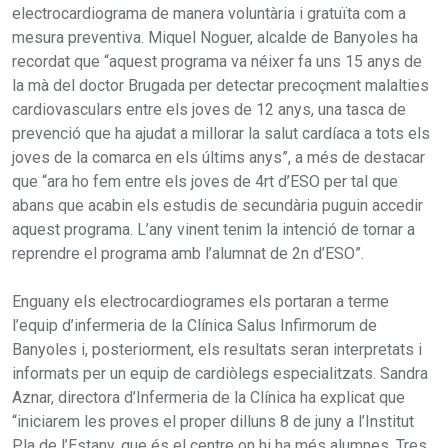
electrocardiograma de manera voluntària i gratuïta com a
mesura preventiva. Miquel Noguer, alcalde de Banyoles ha
recordat que “aquest programa va néixer fa uns 15 anys de
la mà del doctor Brugada per detectar precoçment malalties
cardiovasculars entre els joves de 12 anys, una tasca de
prevenció que ha ajudat a millorar la salut cardíaca a tots els
joves de la comarca en els últims anys”, a més de destacar
que “ara ho fem entre els joves de 4rt d’ESO per tal que
abans que acabin els estudis de secundària puguin accedir
aquest programa. L’any vinent tenim la intenció de tornar a
reprendre el programa amb l’alumnat de 2n d’ESO”.
Enguany els electrocardiogrames els portaran a terme
l’equip d’infermeria de la Clínica Salus Infirmorum de
Banyoles i, posteriorment, els resultats seran interpretats i
informats per un equip de cardiòlegs especialitzats. Sandra
Aznar, directora d’Infermeria de la Clínica ha explicat que
“iniciarem les proves el proper dilluns 8 de juny a l’Institut
Pla de l’Estany, que és el centre on hi ha més alumnes. Tres