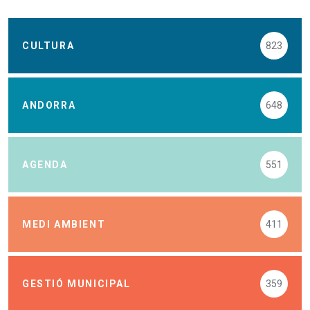
CULTURA
823
ANDORRA
648
AGENDA
551
MEDI AMBIENT
411
GESTIÓ MUNICIPAL
359