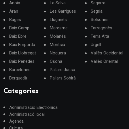
Anoia
La Selva
Segarra
Aran
Les Garrigues
Segrià
Bages
Lluçanès
Solsonès
Baix Camp
Maresme
Tarragonès
Baix Ebre
Moianès
Terra Alta
Baix Empordà
Montsià
Urgell
Baix Llobregat
Noguera
Vallès Occidental
Baix Penedès
Osona
Vallès Oriental
Barcelonès
Pallars Jussà
Berguedà
Pallars Sobirà
Categories
Administració Electrònica
Administracó local
Agenda
Cultura