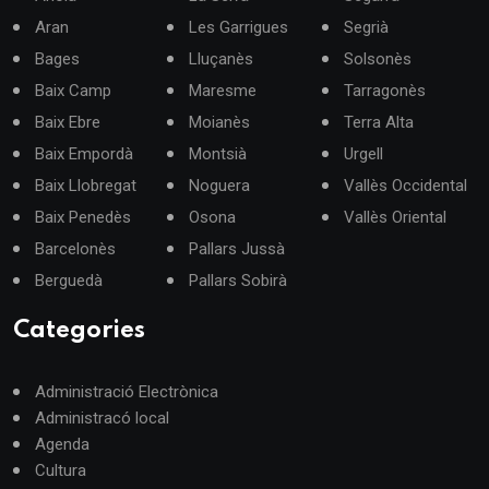
Aran
Les Garrigues
Segrià
Bages
Lluçanès
Solsonès
Baix Camp
Maresme
Tarragonès
Baix Ebre
Moianès
Terra Alta
Baix Empordà
Montsià
Urgell
Baix Llobregat
Noguera
Vallès Occidental
Baix Penedès
Osona
Vallès Oriental
Barcelonès
Pallars Jussà
Berguedà
Pallars Sobirà
Categories
Administració Electrònica
Administracó local
Agenda
Cultura