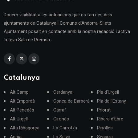
Donem visibilitat a les actuacions que es fan des dels
ajuntaments de Catalunya i Comuns d'Andorra. Si ets
Ajuntament posa't en contacte amb la nostra redacció i activa
la teva Sala de Premsa.
Catalunya
Alt Camp
Cerdanya
Pla d'Urgell
Alt Empordà
Conca de Barberà
Pla de l'Estany
Alt Penedès
Garraf
Priorat
Alt Urgell
Gironès
Ribera d'Ebre
Alta Ribagorça
La Garrotxa
Ripollès
Anoia
La Selva
Segarra