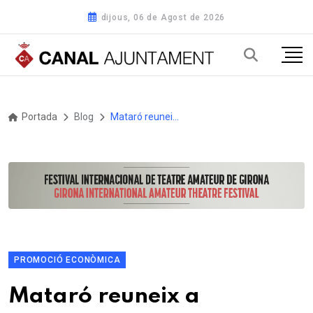
dijous, 06 de Agost de 2026
Portada
Blog
Mataró reuneix a Brussel·les els principals territoris tèxtils europeus per impulsar la transició sostenible del sector
PROMOCIÓ ECONÒMICA
Mataró reuneix a