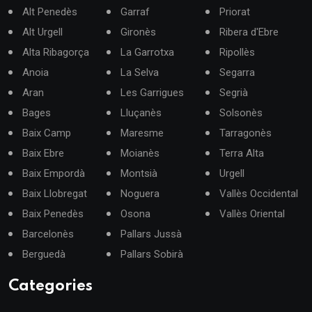
Alt Penedès
Garraf
Priorat
Alt Urgell
Gironès
Ribera d'Ebre
Alta Ribagorça
La Garrotxa
Ripollès
Anoia
La Selva
Segarra
Aran
Les Garrigues
Segrià
Bages
Lluçanès
Solsonès
Baix Camp
Maresme
Tarragonès
Baix Ebre
Moianès
Terra Alta
Baix Empordà
Montsià
Urgell
Baix Llobregat
Noguera
Vallès Occidental
Baix Penedès
Osona
Vallès Oriental
Barcelonès
Pallars Jussà
Berguedà
Pallars Sobirà
Categories