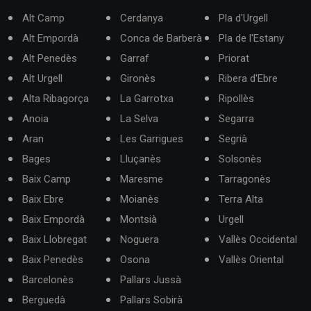
Alt Camp
Cerdanya
Pla d'Urgell
Alt Empordà
Conca de Barberà
Pla de l'Estany
Alt Penedès
Garraf
Priorat
Alt Urgell
Gironès
Ribera d'Ebre
Alta Ribagorça
La Garrotxa
Ripollès
Anoia
La Selva
Segarra
Aran
Les Garrigues
Segrià
Bages
Lluçanès
Solsonès
Baix Camp
Maresme
Tarragonès
Baix Ebre
Moianès
Terra Alta
Baix Empordà
Montsià
Urgell
Baix Llobregat
Noguera
Vallès Occidental
Baix Penedès
Osona
Vallès Oriental
Barcelonès
Pallars Jussà
Berguedà
Pallars Sobirà