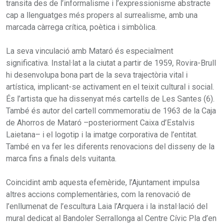
transita des de l’informalisme i l’expressionisme abstracte
cap a llenguatges més propers al surrealisme, amb una
marcada càrrega crítica, poètica i simbòlica.
La seva vinculació amb Mataró és especialment
significativa. Instal·lat a la ciutat a partir de 1959, Rovira-Brull
hi desenvolupa bona part de la seva trajectòria vital i
artística, implicant-se activament en el teixit cultural i social.
És l’artista que ha dissenyat més cartells de Les Santes (6).
També és autor del cartell commemoratiu de 1963 de la Caja
de Ahorros de Mataró –posteriorment Caixa d’Estalvis
Laietana– i el logotip i la imatge corporativa de l’entitat.
També en va fer les diferents renovacions del disseny de la
marca fins a finals dels vuitanta.
Coincidint amb aquesta efemèride, l’Ajuntament impulsa
altres accions complementàries, com la renovació de
l’enllumenat de l’escultura Laia l’Arquera i la instal·lació del
mural dedicat al Bandoler Serrallonga al Centre Cívic Pla d’en