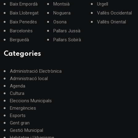
Baix Empordà
Montsià
Urgell
Baix Llobregat
Noguera
Vallès Occidental
Baix Penedès
Osona
Vallès Oriental
Barcelonès
Pallars Jussà
Berguedà
Pallars Sobirà
Categories
Administració Electrònica
Administracó local
Agenda
Cultura
Eleccions Municipals
Emergències
Esports
Gent gran
Gestió Municipal
Habitatge i Urbanisme