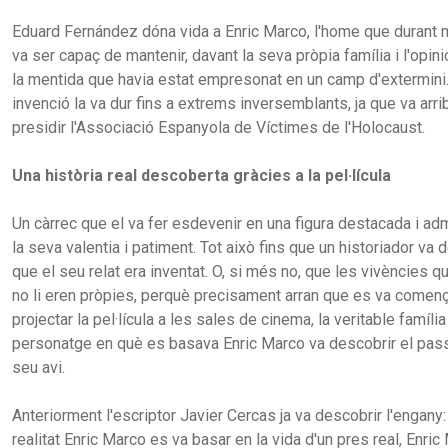
Eduard Fernández dóna vida a Enric Marco, l'home que durant 
va ser capaç de mantenir, davant la seva pròpia família i l'opini
la mentida que havia estat empresonat en un camp d'extermini
invenció la va dur fins a extrems inversemblants, ja que va arri
presidir l'Associació Espanyola de Víctimes de l'Holocaust.
Una història real descoberta gràcies a la pel·lícula
Un càrrec que el va fer esdevenir en una figura destacada i ad
la seva valentia i patiment. Tot això fins que un historiador va 
que el seu relat era inventat. O, si més no, que les vivències q
no li eren pròpies, perquè precisament arran que es va començ
projectar la pel·lícula a les sales de cinema, la veritable família
personatge en què es basava Enric Marco va descobrir el pass
seu avi.
Anteriorment l'escriptor Javier Cercas ja va descobrir l'engany
realitat Enric Marco es va basar en la vida d'un pres real, Enri