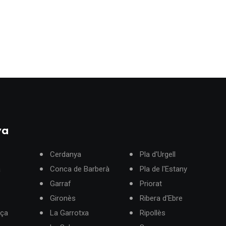
ya
Cerdanya
Pla d'Urgell
à
Conca de Barberà
Pla de l'Estany
Garraf
Priorat
Gironès
Ribera d'Ebre
rça
La Garrotxa
Ripollès