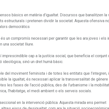
ensos bàsics en matèria d’igualtat. Discursos que banalitzen la 
s estructurals i pretenen dividir la societat. Aquesta ofensiva 
alors democràtics
s un compromís necessari per garantir que les ara joves i els i
 una societat lliure.
mprescindible cap a la justícia social, que beneficia el conjunt 
ó ideològica, sinó un dret humà bàsic.
e del moviment feminista i de totes les entitats que l’integren, i
ble la igualtat, és necessari aplicar la transversalitat de gènere
otes les fases de l’acció pública, des de l’urbanisme i la mobilitat
mica, l’habitatge, el medi ambient o els serveis socials.
rseccional en la intervenció pública. Aquesta mirada ens permet
ltres eixos de desigualtat, com ara la situació socioeconòmica,