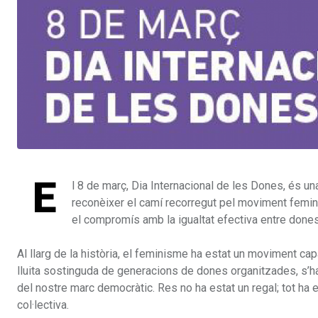
E
l 8 de març, Dia Internacional de les Dones, és un
reconèixer el camí recorregut pel moviment femini
el compromís amb la igualtat efectiva entre dones
Al llarg de la història, el feminisme ha estat un moviment c
lluita sostinguda de generacions de dones organitzades, s’han 
del nostre marc democràtic. Res no ha estat un regal; tot ha es
col·lectiva.