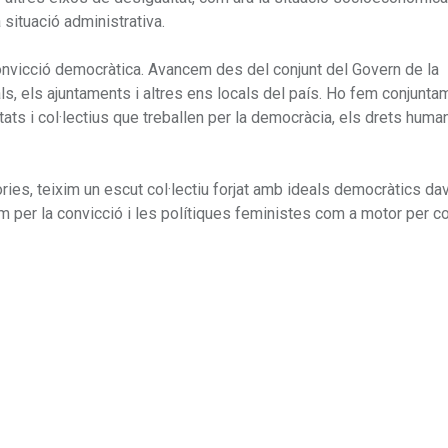
la situació administrativa.
 convicció democràtica. Avancem des del conjunt del Govern de la
als, els ajuntaments i altres ens locals del país. Ho fem conjunt
ts i col·lectius que treballen per la democràcia, els drets human
òries, teixim un escut col·lectiu forjat amb ideals democràtics da
em per la convicció i les polítiques feministes com a motor per co