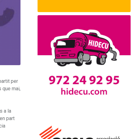
artit per
s que mai,
s a la
en part
cia