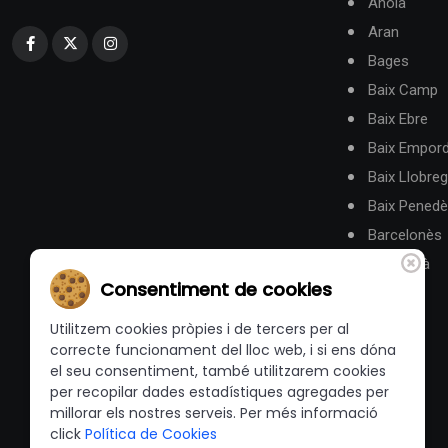
Anoia
Aran
Bages
Baix Camp
Baix Ebre
Baix Empor
Baix Llobreg
Baix Pened
Barcelonès
Berguedà
Consentiment de cookies
Utilitzem cookies pròpies i de tercers per al
correcte funcionament del lloc web, i si ens dóna
el seu consentiment, també utilitzarem cookies
per recopilar dades estadístiques agregades per
millorar els nostres serveis. Per més informació
click
Política de Cookies