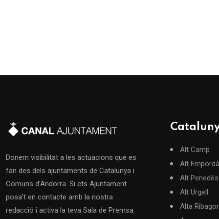
Catalun
Alt Camp
Donem visibilitat a les actuacions que es
Alt Empord
fan des dels ajuntaments de Catalunya i
Alt Penedès
Comuns d'Andorra. Si ets Ajuntament
Alt Urgell
posa't en contacte amb la nostra
Alta Ribago
redacció i activa la teva Sala de Premsa.