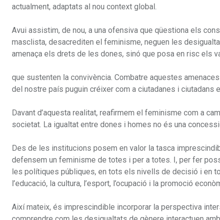
actualment, adaptats al nou context global.
Avui assistim, de nou, a una ofensiva que qüestiona els cons
masclista, desacrediten el feminisme, neguen les desigualtat
amenaça els drets de les dones, sinó que posa en risc els v
que sustenten la convivència. Combatre aquestes amenaces é
del nostre país puguin créixer com a ciutadanes i ciutadans en
Davant d’aquesta realitat, reafirmem el feminisme com a camí i
societat. La igualtat entre dones i homes no és una concessi
Des de les institucions posem en valor la tasca imprescindibl
defensem un feminisme de totes i per a totes. I, per fer possi
les polítiques públiques, en tots els nivells de decisió i en t
l’educació, la cultura, l’esport, l’ocupació i la promoció econò
Així mateix, és imprescindible incorporar la perspectiva inte
comprendre com les desigualtats de gènere interactuen amb a