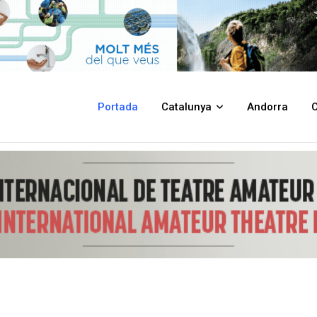
acional de les Dones (8 de març de 2026)
Portada
Catalunya
Andorra
C