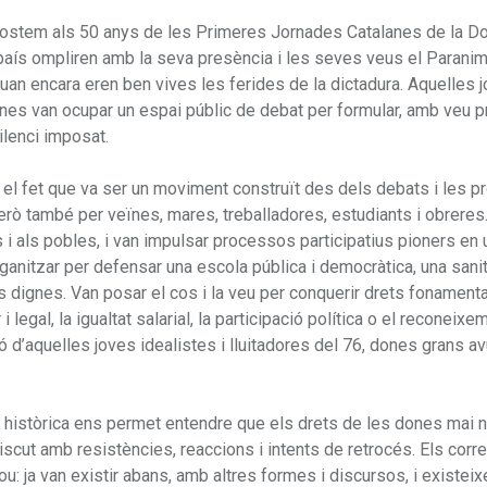
 acostem als 50 anys de les Primeres Jornades Catalanes de la Do
país ompliren amb la seva presència i les seves veus el Paranim
 quan encara eren ben vives les ferides de la dictadura. Aquelles 
ones van ocupar un espai públic de debat per formular, amb veu pr
lenci imposat.
 el fet que va ser un moviment construït des dels debats i les 
però també per veïnes, mares, treballadores, estudiants i obreres
 i als pobles, i van impulsar processos participatius pioners en 
organitzar per defensar una escola pública i democràtica, una sani
als dignes. Van posar el cos i la veu per conquerir drets fonament
 legal, la igualtat salarial, la participació política o el reconeixe
ió d’aquelles joves idealistes i lluitadores del 76, dones grans av
 històrica ens permet entendre que els drets de les dones mai 
iscut amb resistències, reaccions i intents de retrocés. Els corr
ou: ja van existir abans, amb altres formes i discursos, i existeix