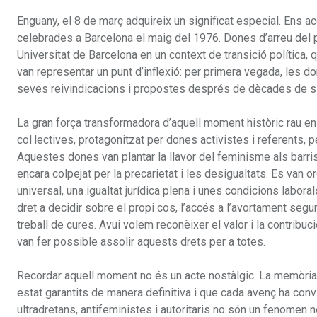
Enguany, el 8 de març adquireix un significat especial. Ens
celebrades a Barcelona el maig del 1976. Dones d’arreu del 
Universitat de Barcelona en un context de transició política,
van representar un punt d’inflexió: per primera vegada, les d
seves reivindicacions i propostes després de dècades de si
La gran força transformadora d’aquell moment històric rau en
col·lectives, protagonitzat per dones activistes i referents, 
Aquestes dones van plantar la llavor del feminisme als barris
encara colpejat per la precarietat i les desigualtats. Es van 
universal, una igualtat jurídica plena i unes condicions labor
dret a decidir sobre el propi cos, l’accés a l’avortament segur i
treball de cures. Avui volem reconèixer el valor i la contribuc
van fer possible assolir aquests drets per a totes.
Recordar aquell moment no és un acte nostàlgic. La memòria
estat garantits de manera definitiva i que cada avenç ha conv
ultradretans, antifeministes i autoritaris no són un fenomen n