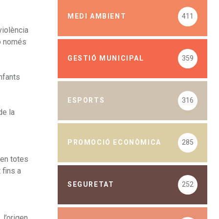
MEDI AMBIENT
411
violència
no només
GESTIÓ MUNICIPAL
359
nfants
ESPORTS
316
de la
PROMOCIÓ ECONÒMICA
285
 en totes
 fins a
SEGURETAT
252
 l’origen