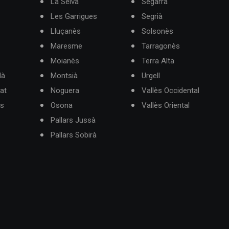
La Selva
Segarra
Les Garrigues
Segrià
Lluçanès
Solsonès
Maresme
Tarragonès
Moianès
Terra Alta
dà
Montsià
Urgell
at
Noguera
Vallès Occidental
ès
Osona
Vallès Oriental
Pallars Jussà
Pallars Sobirà