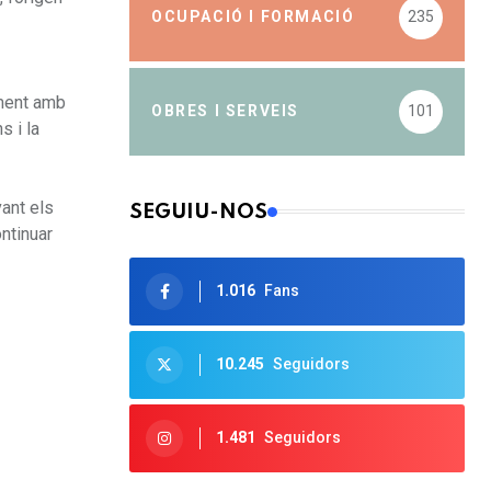
OCUPACIÓ I FORMACIÓ
235
ament amb
OBRES I SERVEIS
101
s i la
vant els
SEGUIU-NOS
ntinuar
1.016
Fans
10.245
Seguidors
1.481
Seguidors