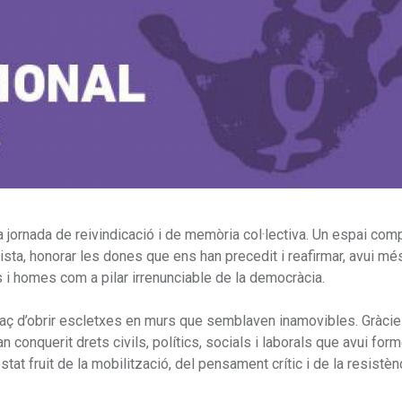
a jornada de reivindicació i de memòria col·lectiva. Un espai comp
sta, honorar les dones que ens han precedit i reafirmar, avui mé
 i homes com a pilar irrenunciable de la democràcia.
apaç d’obrir escletxes en murs que semblaven inamovibles. Gràcie
conquerit drets civils, polítics, socials i laborals que avui form
tat fruit de la mobilització, del pensament crític i de la resistèn