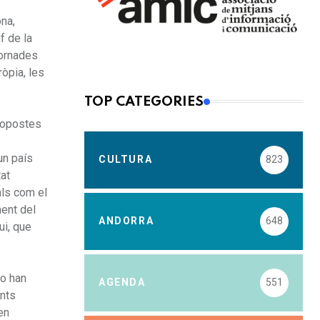
na,
f de la
jornades
òpia, les
TOP CATEGORIES
propostes
.
un país
CULTURA
823
tat
als com el
ment del
ANDORRA
648
ui, que
no han
AGENDA
551
ents
en