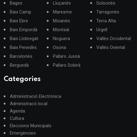
Bages
Lluçanès
Solsonès
Baix Camp
Maresme
Tarragonès
Baix Ebre
Moianès
Terra Alta
Baix Empordà
Montsià
Urgell
Baix Llobregat
Noguera
Vallès Occidental
Baix Penedès
Osona
Vallès Oriental
Barcelonès
Pallars Jussà
Berguedà
Pallars Sobirà
Categories
Administració Electrònica
Administracó local
Agenda
Cultura
Eleccions Municipals
Emergències