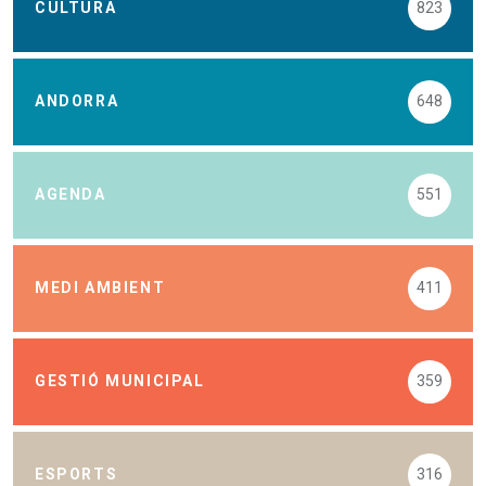
CULTURA
823
ANDORRA
648
AGENDA
551
MEDI AMBIENT
411
GESTIÓ MUNICIPAL
359
ESPORTS
316