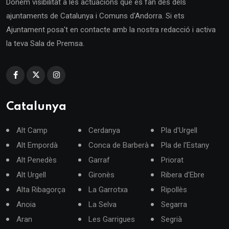
Donem visibilitat a les actuacions que es fan des dels
ajuntaments de Catalunya i Comuns d'Andorra. Si ets
Ajuntament posa't en contacte amb la nostra redacció i activa
la teva Sala de Premsa.
Catalunya
Alt Camp
Cerdanya
Pla d'Urgell
Alt Empordà
Conca de Barberà
Pla de l'Estany
Alt Penedès
Garraf
Priorat
Alt Urgell
Gironès
Ribera d'Ebre
Alta Ribagorça
La Garrotxa
Ripollès
Anoia
La Selva
Segarra
Aran
Les Garrigues
Segrià