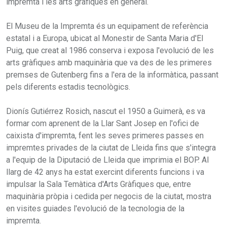
impremta i les arts gràfiques en general.
El Museu de la Impremta és un equipament de referència
estatal i a Europa, ubicat al Monestir de Santa Maria d'El
Puig, que creat al 1986 conserva i exposa l'evolució de les
arts gràfiques amb maquinària que va des de les primeres
premses de Gutenberg fins a l'era de la informàtica, passant
pels diferents estadis tecnològics.
Dionís Gutiérrez Rosich, nascut el 1950 a Guimerà, es va
formar com aprenent de la Llar Sant Josep en l'ofici de
caixista d'impremta, fent les seves primeres passes en
impremtes privades de la ciutat de Lleida fins que s'integra
a l'equip de la Diputació de Lleida que imprimia el BOP. Al
llarg de 42 anys ha estat exercint diferents funcions i va
impulsar la Sala Temàtica d'Arts Gràfiques que, entre
maquinària pròpia i cedida per negocis de la ciutat, mostra
en visites guiades l'evolució de la tecnologia de la
impremta.