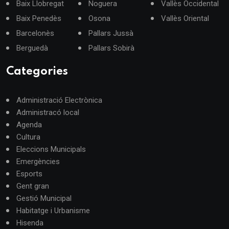
Baix Llobregat
Noguera
Vallès Occidental
Baix Penedès
Osona
Vallès Oriental
Barcelonès
Pallars Jussà
Berguedà
Pallars Sobirà
Categories
Administració Electrònica
Administracó local
Agenda
Cultura
Eleccions Municipals
Emergències
Esports
Gent gran
Gestió Municipal
Habitatge i Urbanisme
Hisenda