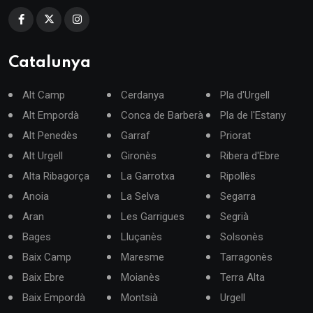
Catalunya
Alt Camp
Cerdanya
Pla d'Urgell
Alt Empordà
Conca de Barberà
Pla de l'Estany
Alt Penedès
Garraf
Priorat
Alt Urgell
Gironès
Ribera d'Ebre
Alta Ribagorça
La Garrotxa
Ripollès
Anoia
La Selva
Segarra
Aran
Les Garrigues
Segrià
Bages
Lluçanès
Solsonès
Baix Camp
Maresme
Tarragonès
Baix Ebre
Moianès
Terra Alta
Baix Empordà
Montsià
Urgell