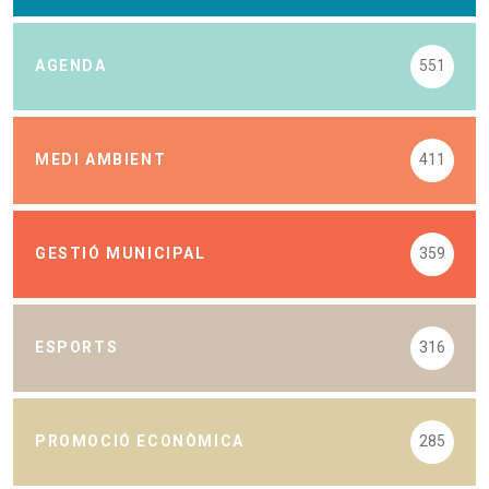
AGENDA
551
MEDI AMBIENT
411
GESTIÓ MUNICIPAL
359
ESPORTS
316
PROMOCIÓ ECONÒMICA
285