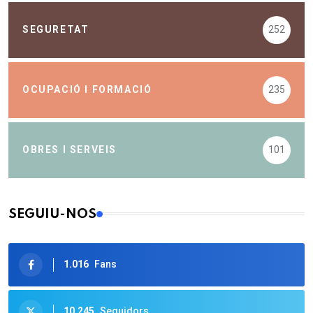
SEGURETAT
252
OCUPACIÓ I FORMACIÓ
235
OBRES I SERVEIS
101
SEGUIU-NOS
1.016
Fans
10.245
Seguidors