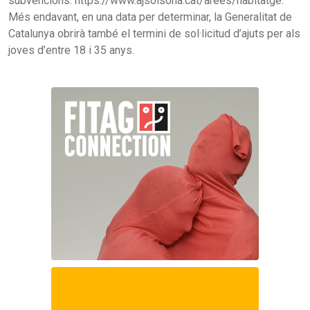
subvencions: https://www.ajsolsona.cat/arees/habitatge.
Més endavant, en una data per determinar, la Generalitat de
Catalunya obrirà també el termini de sol·licitud d’ajuts per als
joves d’entre 18 i 35 anys.