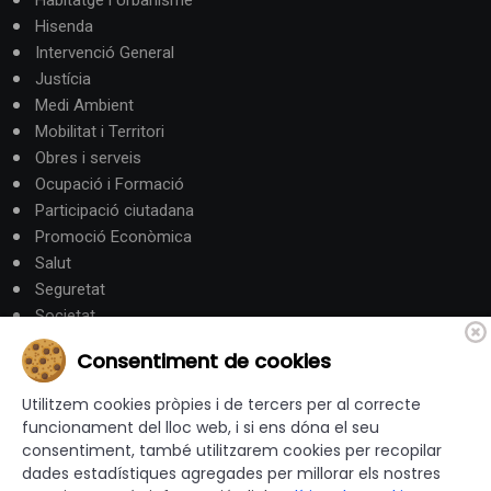
Hisenda
Intervenció General
Justícia
Medi Ambient
Mobilitat i Territori
Obres i serveis
Ocupació i Formació
Participació ciutadana
Promoció Econòmica
Salut
Seguretat
Societat
Turisme
Consentiment de cookies
Altres Canals
Utilitzem cookies pròpies i de tercers per al correcte
funcionament del lloc web, i si ens dóna el seu
consentiment, també utilitzarem cookies per recopilar
canalandorra.ad
dades estadístiques agregades per millorar els nostres