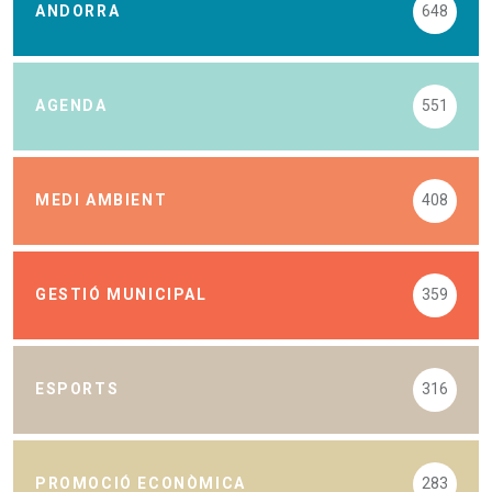
ANDORRA
648
AGENDA
551
MEDI AMBIENT
408
GESTIÓ MUNICIPAL
359
ESPORTS
316
PROMOCIÓ ECONÒMICA
283