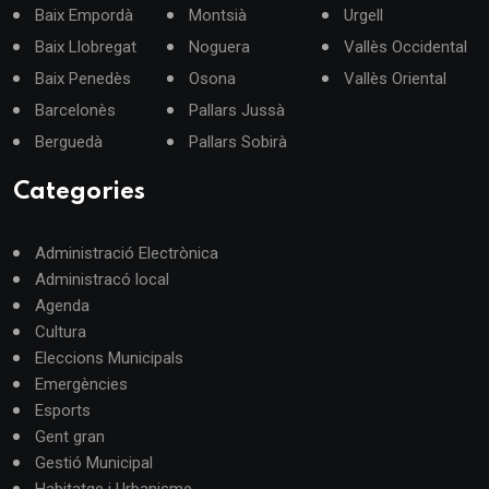
Baix Empordà
Montsià
Urgell
Baix Llobregat
Noguera
Vallès Occidental
Baix Penedès
Osona
Vallès Oriental
Barcelonès
Pallars Jussà
Berguedà
Pallars Sobirà
Categories
Administració Electrònica
Administracó local
Agenda
Cultura
Eleccions Municipals
Emergències
Esports
Gent gran
Gestió Municipal
Habitatge i Urbanisme