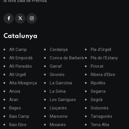
la teva Sala de Premsa.
Catalunya
Alt Camp
Cerdanya
Pla d'Urgell
Alt Empordà
Conca de Barberà
Pla de l'Estany
Alt Penedès
Garraf
Priorat
Alt Urgell
Gironès
Ribera d'Ebre
Alta Ribagorça
La Garrotxa
Ripollès
Anoia
La Selva
Segarra
Aran
Les Garrigues
Segrià
Bages
Lluçanès
Solsonès
Baix Camp
Maresme
Tarragonès
Baix Ebre
Moianès
Terra Alta