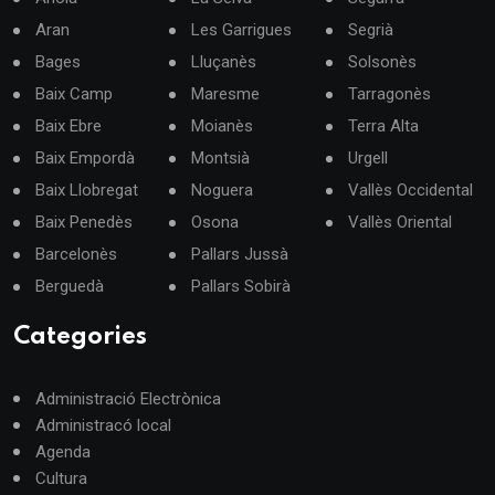
Aran
Les Garrigues
Segrià
Bages
Lluçanès
Solsonès
Baix Camp
Maresme
Tarragonès
Baix Ebre
Moianès
Terra Alta
Baix Empordà
Montsià
Urgell
Baix Llobregat
Noguera
Vallès Occidental
Baix Penedès
Osona
Vallès Oriental
Barcelonès
Pallars Jussà
Berguedà
Pallars Sobirà
Categories
Administració Electrònica
Administracó local
Agenda
Cultura