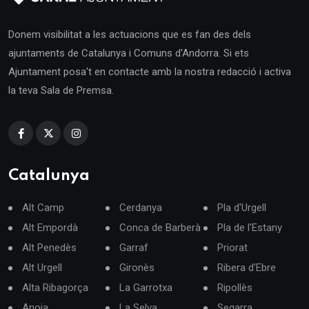
Donem visibilitat a les actuacions que es fan des dels
ajuntaments de Catalunya i Comuns d'Andorra. Si ets
Ajuntament posa't en contacte amb la nostra redacció i activa
la teva Sala de Premsa.
Catalunya
Alt Camp
Cerdanya
Pla d'Urgell
Alt Empordà
Conca de Barberà
Pla de l'Estany
Alt Penedès
Garraf
Priorat
Alt Urgell
Gironès
Ribera d'Ebre
Alta Ribagorça
La Garrotxa
Ripollès
Anoia
La Selva
Segarra