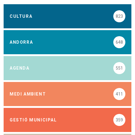
CULTURA
823
ANDORRA
648
AGENDA
551
MEDI AMBIENT
411
GESTIÓ MUNICIPAL
359