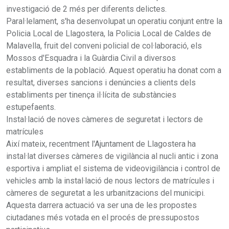
investigació de 2 més per diferents delictes.
Paral·lelament, s'ha desenvolupat un operatiu conjunt entre la
Policia Local de Llagostera, la Policia Local de Caldes de
Malavella, fruit del conveni policial de col·laboració, els
Mossos d'Esquadra i la Guàrdia Civil a diversos
establiments de la població. Aquest operatiu ha donat com a
resultat, diverses sancions i denúncies a clients dels
establiments per tinença il·lícita de substàncies
estupefaents.
Instal·lació de noves càmeres de seguretat i lectors de
matrícules
Així mateix, recentment l'Ajuntament de Llagostera ha
instal·lat diverses càmeres de vigilància al nucli antic i zona
esportiva i ampliat el sistema de videovigilància i control de
vehicles amb la instal·lació de nous lectors de matrícules i
càmeres de seguretat a les urbanitzacions del municipi.
Aquesta darrera actuació va ser una de les propostes
ciutadanes més votada en el procés de pressupostos