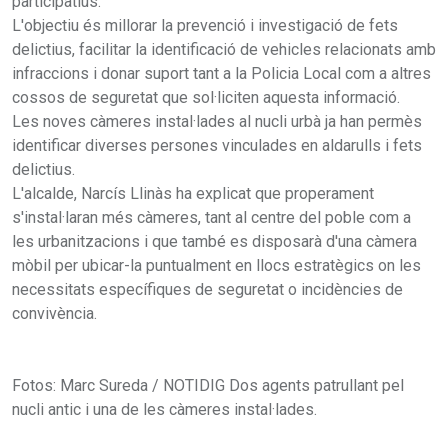
participatius.
L'objectiu és millorar la prevenció i investigació de fets
delictius, facilitar la identificació de vehicles relacionats amb
infraccions i donar suport tant a la Policia Local com a altres
cossos de seguretat que sol·liciten aquesta informació.
Les noves càmeres instal·lades al nucli urbà ja han permès
identificar diverses persones vinculades en aldarulls i fets
delictius.
L'alcalde, Narcís Llinàs ha explicat que properament
s'instal·laran més càmeres, tant al centre del poble com a
les urbanitzacions i que també es disposarà d'una càmera
mòbil per ubicar-la puntualment en llocs estratègics on les
necessitats específiques de seguretat o incidències de
convivència.
Fotos: Marc Sureda / NOTIDIG Dos agents patrullant pel
nucli antic i una de les càmeres instal·lades.