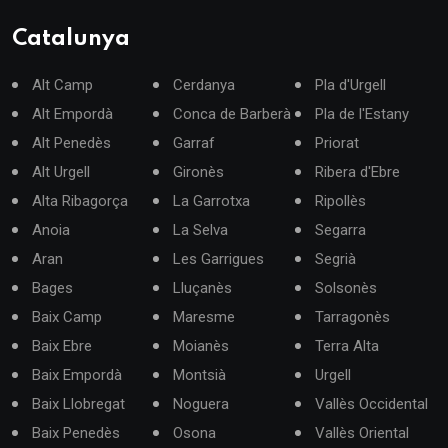
Catalunya
Alt Camp
Cerdanya
Pla d'Urgell
Alt Empordà
Conca de Barberà
Pla de l'Estany
Alt Penedès
Garraf
Priorat
Alt Urgell
Gironès
Ribera d'Ebre
Alta Ribagorça
La Garrotxa
Ripollès
Anoia
La Selva
Segarra
Aran
Les Garrigues
Segrià
Bages
Lluçanès
Solsonès
Baix Camp
Maresme
Tarragonès
Baix Ebre
Moianès
Terra Alta
Baix Empordà
Montsià
Urgell
Baix Llobregat
Noguera
Vallès Occidental
Baix Penedès
Osona
Vallès Oriental