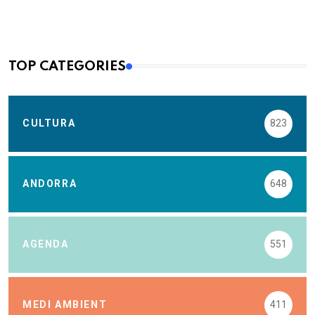
TOP CATEGORIES
CULTURA
823
ANDORRA
648
AGENDA
551
MEDI AMBIENT
411