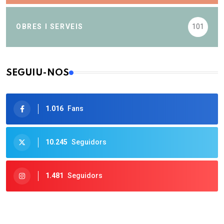
OBRES I SERVEIS
101
SEGUIU-NOS
1.016
Fans
10.245
Seguidors
1.481
Seguidors