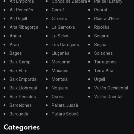
Alt Empordà
Conca de Barberà
Pla de l'Estany
Alt Penedès
Garraf
Priorat
Alt Urgell
Gironès
Ribera d'Ebre
Alta Ribagorça
La Garrotxa
Ripollès
Anoia
La Selva
Segarra
Aran
Les Garrigues
Segrià
Bages
Lluçanès
Solsonès
Baix Camp
Maresme
Tarragonès
Baix Ebre
Moianès
Terra Alta
Baix Empordà
Montsià
Urgell
Baix Llobregat
Noguera
Vallès Occidental
Baix Penedès
Osona
Vallès Oriental
Barcelonès
Pallars Jussà
Berguedà
Pallars Sobirà
Categories