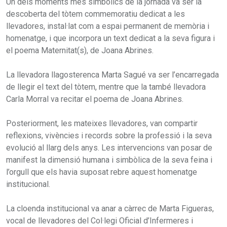
Un dels moments més simbòlics de la jornada va ser la
descoberta del tòtem commemoratiu dedicat a les
llevadores, instal·lat com a espai permanent de memòria i
homenatge, i que incorpora un text dedicat a la seva figura i
el poema Maternitat(s), de Joana Abrines.
La llevadora llagosterenca Marta Sagué va ser l’encarregada
de llegir el text del tòtem, mentre que la també llevadora
Carla Morral va recitar el poema de Joana Abrines.
Posteriorment, les mateixes llevadores, van compartir
reflexions, vivències i records sobre la professió i la seva
evolució al llarg dels anys. Les intervencions van posar de
manifest la dimensió humana i simbòlica de la seva feina i
l’orgull que els havia suposat rebre aquest homenatge
institucional.
La cloenda institucional va anar a càrrec de Marta Figueras,
vocal de llevadores del Col·legi Oficial d’Infermeres i