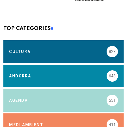
TOP CATEGORIES
CULTURA
823
ANDORRA
648
AGENDA
551
MEDI AMBIENT
411