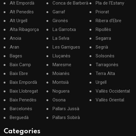
Alt Empordà
Conca de Barberà
Pla de l'Estany
Alt Penedès
Garraf
Priorat
Alt Urgell
Gironès
Ribera d'Ebre
Alta Ribagorça
La Garrotxa
Ripollès
Anoia
La Selva
Segarra
Aran
Les Garrigues
Segrià
Bages
Lluçanès
Solsonès
Baix Camp
Maresme
Tarragonès
Baix Ebre
Moianès
Terra Alta
Baix Empordà
Montsià
Urgell
Baix Llobregat
Noguera
Vallès Occidental
Baix Penedès
Osona
Vallès Oriental
Barcelonès
Pallars Jussà
Berguedà
Pallars Sobirà
Categories